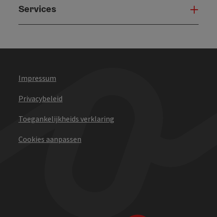
Services
Serv
Impressum
Privacybeleid
Toegankelijkheids verklaring
Cookies aanpassen