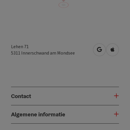
Lehen 71
Openen in Go
Openen 
5311
Innerschwand am Mondsee
Contact
Algemene informatie