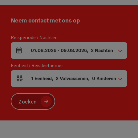
Neem contact met ons op
Reisperiode / Nachten
07.08.2026
-
09.08.2026
,
2
Nachten
Velden voor aankomst en vertrek
Eenheid / Reisdeelnemer
1
Eenheid
,
2
Volwassenen
,
0
Kinderen
Aantal eenheden en persoonsvelden
Zoeken