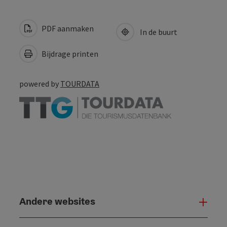
PDF aanmaken
In de buurt
Bijdrage printen
powered by
TOURDATA
Andere websites
And