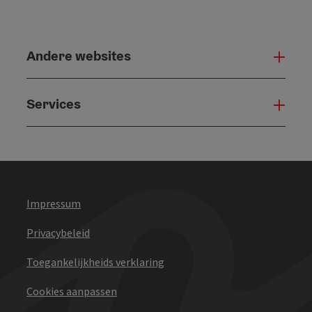
Andere websites
And
Services
Serv
Impressum
Privacybeleid
Toegankelijkheids verklaring
Cookies aanpassen