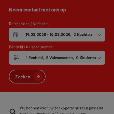
Neem contact met ons op
Reisperiode / Nachten
14.08.2026
-
16.08.2026
,
2
Nachten
Velden voor aankomst en vertrek
Eenheid / Reisdeelnemer
1
Eenheid
,
2
Volwassenen
,
0
Kinderen
Aantal eenheden en persoonsvelden
Zoeken
Wij hebben voor uw zoekopdracht geen passend
resultaat gevonden. Verander a.u.b. uw