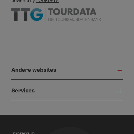
powered by
TOURDATA
Andere websites
And
Services
Serv
Impressum