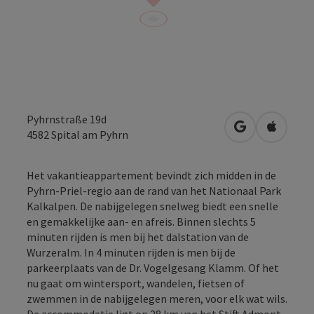
Pyhrnstraße 19d
Openen in Go
Openen 
4582
Spital am Pyhrn
Het vakantieappartement bevindt zich midden in de
Pyhrn-Priel-regio aan de rand van het Nationaal Park
Kalkalpen. De nabijgelegen snelweg biedt een snelle
en gemakkelijke aan- en afreis. Binnen slechts 5
minuten rijden is men bij het dalstation van de
Wurzeralm. In 4 minuten rijden is men bij de
parkeerplaats van de Dr. Vogelgesang Klamm. Of het
nu gaat om wintersport, wandelen, fietsen of
zwemmen in de nabijgelegen meren, voor elk wat wils.
De accommodatie ligt op 28 km van het Stift Admont,