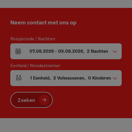
Neem contact met ons op
Reisperiode / Nachten
07.08.2026
-
09.08.2026
,
2
Nachten
Velden voor aankomst en vertrek
Eenheid / Reisdeelnemer
1
Eenheid
,
2
Volwassenen
,
0
Kinderen
Aantal eenheden en persoonsvelden
Zoeken