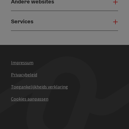
Andere websites
And
Services
Serv
Impressum
Privacybeleid
Toegankelijkheids verklaring
Cookies aanpassen