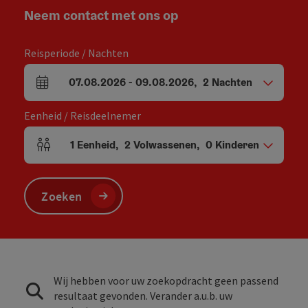
Neem contact met ons op
Reisperiode / Nachten
07.08.2026
-
09.08.2026
,
2
Nachten
Velden voor aankomst en vertrek
Eenheid / Reisdeelnemer
1
Eenheid
,
2
Volwassenen
,
0
Kinderen
Aantal eenheden en persoonsvelden
Zoeken
Wij hebben voor uw zoekopdracht geen passend
resultaat gevonden. Verander a.u.b. uw