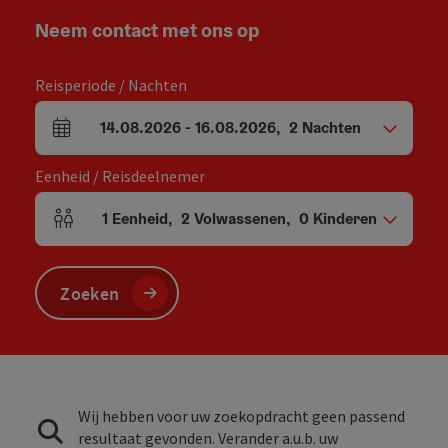
Neem contact met ons op
Reisperiode / Nachten
14.08.2026
-
16.08.2026
,
2
Nachten
Velden voor aankomst en vertrek
Eenheid / Reisdeelnemer
1
Eenheid
,
2
Volwassenen
,
0
Kinderen
Aantal eenheden en persoonsvelden
Zoeken
Wij hebben voor uw zoekopdracht geen passend
resultaat gevonden. Verander a.u.b. uw