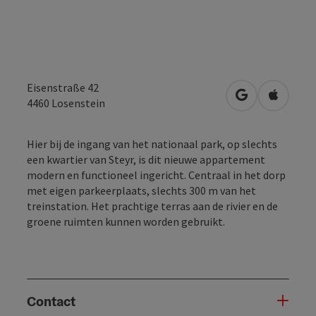
Eisenstraße 42
Openen in Go
Openen 
4460
Losenstein
Hier bij de ingang van het nationaal park, op slechts
een kwartier van Steyr, is dit nieuwe appartement
modern en functioneel ingericht. Centraal in het dorp
met eigen parkeerplaats, slechts 300 m van het
treinstation. Het prachtige terras aan de rivier en de
groene ruimten kunnen worden gebruikt.
Contact