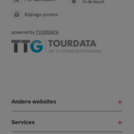
In de buurt
Bijdrage printen
powered by
TOURDATA
Andere websites
And
Services
Serv