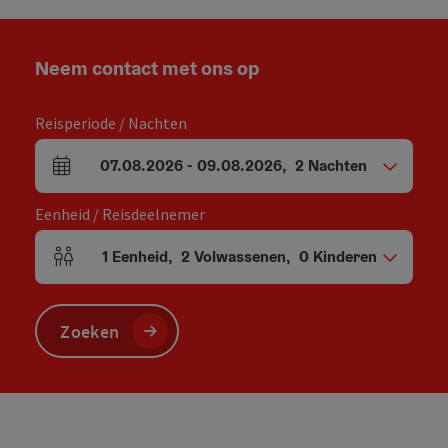
Neem contact met ons op
Reisperiode / Nachten
07.08.2026
-
09.08.2026
,
2
Nachten
Velden voor aankomst en vertrek
Eenheid / Reisdeelnemer
1
Eenheid
,
2
Volwassenen
,
0
Kinderen
Aantal eenheden en persoonsvelden
Zoeken