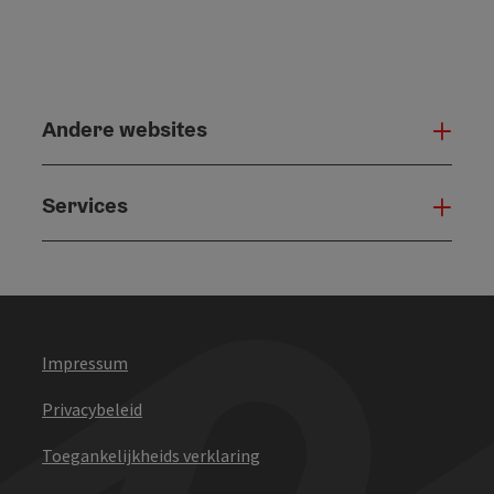
Andere websites
And
Services
Serv
Impressum
Privacybeleid
Toegankelijkheids verklaring