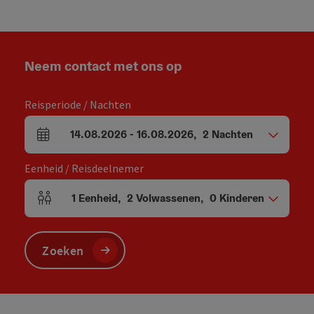
Neem contact met ons op
Reisperiode / Nachten
14.08.2026
-
16.08.2026
,
2
Nachten
Velden voor aankomst en vertrek
Eenheid / Reisdeelnemer
1
Eenheid
,
2
Volwassenen
,
0
Kinderen
Aantal eenheden en persoonsvelden
Zoeken