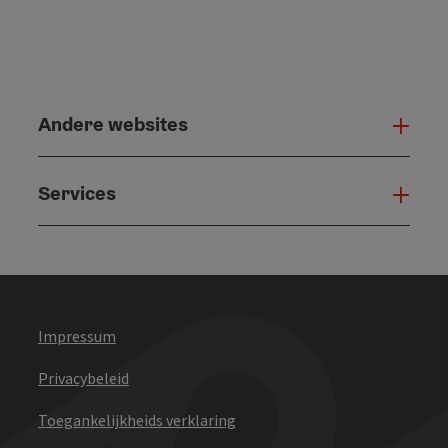
Andere websites
And
Services
Serv
Impressum
Privacybeleid
Toegankelijkheids verklaring