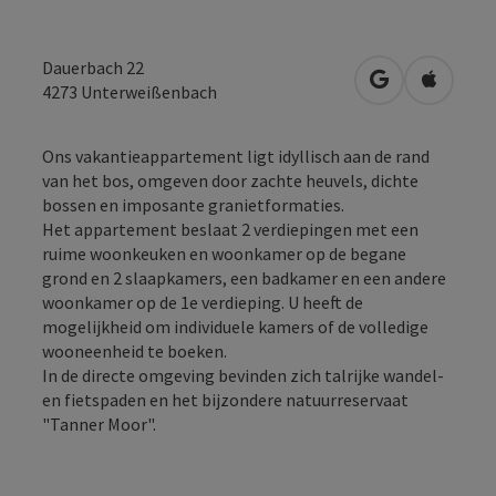
Dauerbach 22
Openen in Go
Openen 
4273
Unterweißenbach
Ons vakantieappartement ligt idyllisch aan de rand
van het bos, omgeven door zachte heuvels, dichte
bossen en imposante granietformaties.
Het appartement beslaat 2 verdiepingen met een
ruime woonkeuken en woonkamer op de begane
grond en 2 slaapkamers, een badkamer en een andere
woonkamer op de 1e verdieping. U heeft de
mogelijkheid om individuele kamers of de volledige
wooneenheid te boeken.
In de directe omgeving bevinden zich talrijke wandel-
en fietspaden en het bijzondere natuurreservaat
"Tanner Moor".