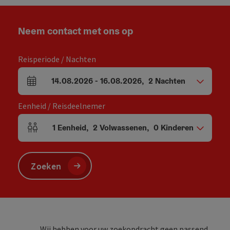
Neem contact met ons op
Reisperiode / Nachten
14.08.2026
-
16.08.2026
,
2
Nachten
Velden voor aankomst en vertrek
Eenheid / Reisdeelnemer
1
Eenheid
,
2
Volwassenen
,
0
Kinderen
Aantal eenheden en persoonsvelden
Zoeken
Wij hebben voor uw zoekopdracht geen passend