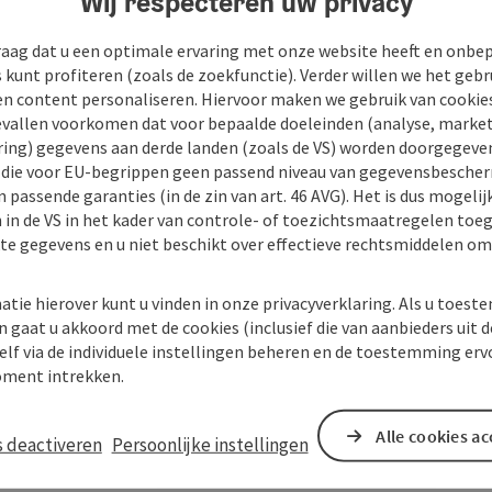
Wij respecteren uw privacy
raag dat u een optimale ervaring met onze website heeft en onbe
s kunt profiteren (zoals de zoekfunctie). Verder willen we het gebr
en content personaliseren. Hiervoor maken we gebruik van cookies
allen voorkomen dat voor bepaalde doeleinden (analyse, market
ing) gegevens aan derde landen (zoals de VS) worden doorgegeven 
) die voor EU-begrippen geen passend niveau van gegevensbesche
 passende garanties (in de zin van art. 46 AVG). Het is dus mogelij
 in de VS in het kader van controle- of toezichtsmaatregelen toe
kte gegevens en u niet beschikt over effectieve rechtsmiddelen om
atie hierover kunt u vinden in onze privacyverklaring. Als u toes
n gaat u akkoord met de cookies (inclusief die van aanbieders uit d
elf via de individuele instellingen beheren en de toestemming erv
ment intrekken.
Alle cookies a
s deactiveren
Persoonlijke instellingen