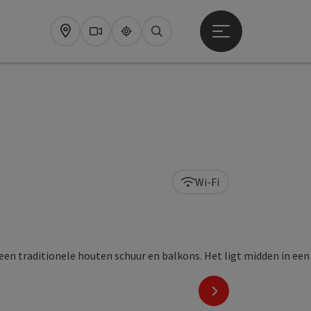
Startmenu openen
Map
Webcams
Upperguide
Zoeken
Wi-Fi
nächstes Element