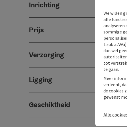
Inrichting
We willen g
alle functie
analyseren 
Prijs
sommige gev
personaliser
1 sub a AVG
dan wel geen
Verzorging
autoriteiten
tot verstre
te gaan.
Ligging
Meer inform
verleent, da
de cookies z
gewenst mo
Geschiktheid
Alle cookie