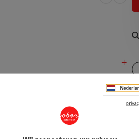
Openen in Go
Openen 
Nederla
privac