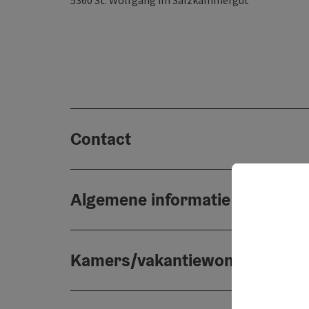
5360
St. Wolfgang im Salzkammergut
Contact
Algemene informatie
Kamers/vakantiewoningen