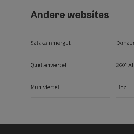
Andere websites
Salzkammergut
Donaur
Quellenviertel
360° A
Mühlviertel
Linz