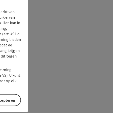
perkt van
uik ervan
. Het kan in
ing,
(art. 49 lid
rming bieden
k dat de
gang krijgen
 dit tegen
temming
e VS). U kunt
oor op elk
ccepteren