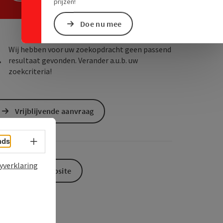
ogle Maps
in Apple Maps
prijzen!
Doe nu mee
Wij hebben voor uw zoekopdracht geen passend
resultaat gevonden. Verander a.u.b. uw
zoekcriteria!
Vrijblijvende aanvraag
Taalkeuze - menu openen
nds
yverklaring
Naar de website