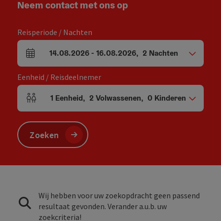
Neem contact met ons op
Reisperiode / Nachten
14.08.2026
-
16.08.2026
,
2
Nachten
Velden voor aankomst en vertrek
Eenheid / Reisdeelnemer
1
Eenheid
,
2
Volwassenen
,
0
Kinderen
Aantal eenheden en persoonsvelden
Zoeken
Wij hebben voor uw zoekopdracht geen passend
resultaat gevonden. Verander a.u.b. uw
zoekcriteria!