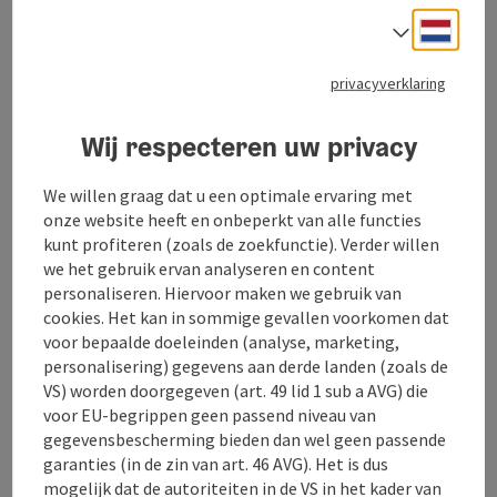
Neder
Taalke
Dogpoint Adventures is een huskyboerderij in Opper-
privacyverklaring
Oostenrijk, Königswiesen.
Hier leven op 3ha grond, de sledehonden en wij
Wij respecteren uw privacy
hondenmensen.
We willen graag dat u een optimale ervaring met
onze website heeft en onbeperkt van alle functies
Samen vormen wij de TROEP.
kunt profiteren (zoals de zoekfunctie). Verder willen
we het gebruik ervan analyseren en content
personaliseren. Hiervoor maken we gebruik van
Onze honden leven samen in een gezinssamenleving,
cookies. Het kan in sommige gevallen voorkomen dat
GEEN kennelhouderij, maar een leven in een roedel
voor bepaalde doeleinden (analyse, marketing,
staat hier op de agenda.
personalisering) gegevens aan derde landen (zoals de
10.000m2 omheinde ruimte mag zij haar eigen
VS) worden doorgegeven (art. 49 lid 1 sub a AVG) die
noemen. De hele dag kunnen ze zich vrij bewegen en
voor EU-begrippen geen passend niveau van
hebben ook toegang tot het huis.
gegevensbescherming bieden dan wel geen passende
garanties (in de zin van art. 46 AVG). Het is dus
mogelijk dat de autoriteiten in de VS in het kader van