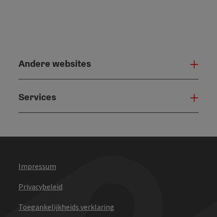
Andere websites
And
Services
Serv
Impressum
Privacybeleid
Toegankelijkheids verklaring