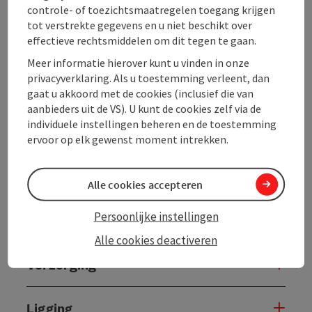
De honden zijn onze levenshouding en een enorm
controle- of toezichtsmaatregelen toegang krijgen
groot hobby, daarbij hoort ook de sledehondensport.
tot verstrekte gegevens en u niet beschikt over
effectieve rechtsmiddelen om dit tegen te gaan.
In de winter zijn we ook in heel Europa op wedstrijden
en halen we ook wat ...
Meer informatie hierover kunt u vinden in onze
privacyverklaring. Als u toestemming verleent, dan
Beschrijving volledig aangeven
gaat u akkoord met de cookies (inclusief die van
aanbieders uit de VS). U kunt de cookies zelf via de
individuele instellingen beheren en de toestemming
ervoor op elk gewenst moment intrekken.
Contact
Alle cookies accepteren
Persoonlijke instellingen
Prijs
Alle cookies deactiveren
Verzorging
Ligging