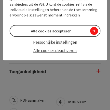
aanbieders uit de VS). U kunt de cookies zelf via de
Prijs
individuele instellingen beheren en de toestemming
ervoor op elk gewenst moment intrekken.
Verzorging
Alle cookies accepteren
Ligging
Persoonlijke instellingen
Alle cookies deactiveren
Geschiktheid
Toegankelijkheid
PDF aanmaken
In de buurt