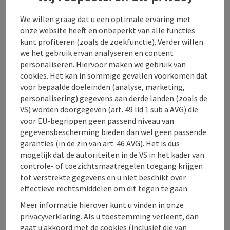
De accommodatie SG Apartment, gelegen in
We willen graag dat u een optimale ervaring met
Freistadt, ligt op 41 km van Design Center Linz en 41
onze website heeft en onbeperkt van alle functies
km van Casino Linz. Het biedt gratis WiFi en een
kunt profiteren (zoals de zoekfunctie). Verder willen
keuken. Kasteel Krumau ligt op 48 km van de
we het gebruik ervan analyseren en content
accommodatie SG Apartment, terwijl Stuwmeer Lipno
personaliseren. Hiervoor maken we gebruik van
op 35 km afstand ligt. De dichtstbijzijnde luchthaven
cookies. Het kan in sommige gevallen voorkomen dat
is Luchthaven Linz, op 53 km van de accommodatie SG
voor bepaalde doeleinden (analyse, marketing,
Apartment.
personalisering) gegevens aan derde landen (zoals de
VS) worden doorgegeven (art. 49 lid 1 sub a AVG) die
voor EU-begrippen geen passend niveau van
gegevensbescherming bieden dan wel geen passende
garanties (in de zin van art. 46 AVG). Het is dus
Contact
mogelijk dat de autoriteiten in de VS in het kader van
controle- of toezichtsmaatregelen toegang krijgen
tot verstrekte gegevens en u niet beschikt over
Algemene informatie
effectieve rechtsmiddelen om dit tegen te gaan.
Meer informatie hierover kunt u vinden in onze
privacyverklaring. Als u toestemming verleent, dan
Kamers/vakantiewoningen
gaat u akkoord met de cookies (inclusief die van