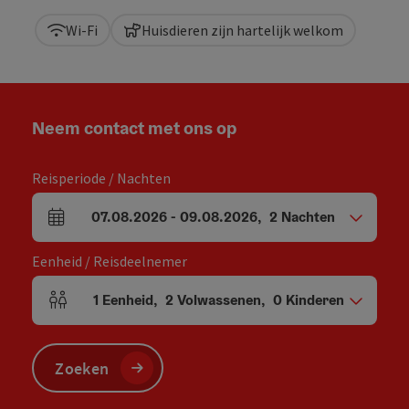
Wi-Fi
Huisdieren zijn hartelijk welkom
Neem contact met ons op
Reisperiode / Nachten
07.08.2026
-
09.08.2026
,
2
Nachten
Velden voor aankomst en vertrek
Eenheid / Reisdeelnemer
1
Eenheid
,
2
Volwassenen
,
0
Kinderen
Aantal eenheden en persoonsvelden
Zoeken