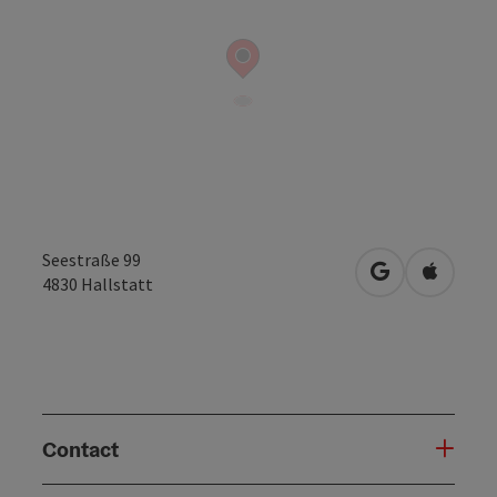
Seestraße 99
Openen in Go
Openen 
4830
Hallstatt
Contact