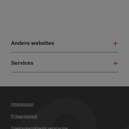
Andere websites
And
Services
Serv
Impressum
Privacybeleid
Toegankelijkheids verklaring