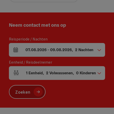
Neem contact met ons op
Reisperiode / Nachten
07.08.2026
-
09.08.2026
,
2
Nachten
Velden voor aankomst en vertrek
Eenheid / Reisdeelnemer
1
Eenheid
,
2
Volwassenen
,
0
Kinderen
Aantal eenheden en persoonsvelden
Zoeken