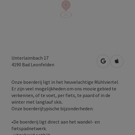
Unterlaimbach 17
Openen in Go
Openen 
4190
Bad Leonfelden
Onze boerderij ligt in het heuvelachtige Mühlviertel.
Er zijn veel mogelijkheden om ons mooie gebied te
verkennen, of te voet, per fiets, te paard of in de
winter met langlauf skis.
Onze boerderijtypische bijzonderheden:
•De boerderij ligt direct aan het wandel- en
fietspadnetwerk.
•uitgebreid ontbijt