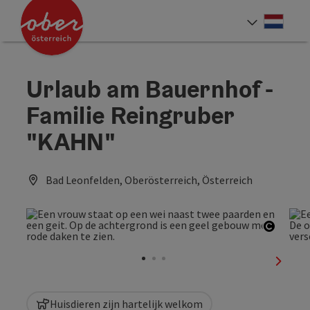
Accesskey
Accesskey
Accesskey
Accesskey
Accesskey
Accesskey
Accesskey
Accesskey
Inhoud
Navigatie
Paginabegin
Contact
Zoek
Impressum
Hoe deze website te gebruiken?
Startpagina
[4]
[0]
[3]
[1]
[5]
[7]
[2]
[6]
Neder
Taalke
Urlaub am Bauernhof -
Familie Reingruber
"KAHN"
Bad Leonfelden, Oberösterreich, Österreich
Start 
nächst
Huisdieren zijn hartelijk welkom