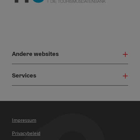
Andere websites
And
Services
Serv
Impressum
Privacybeleid