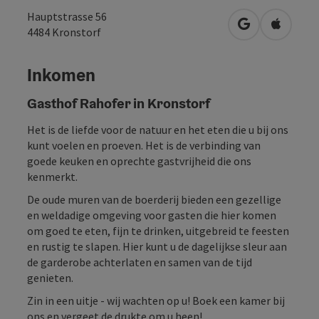
Hauptstrasse 56
Openen in Go
Openen 
4484
Kronstorf
Inkomen
Gasthof Rahofer in Kronstorf
Het is de liefde voor de natuur en het eten die u bij ons
kunt voelen en proeven. Het is de verbinding van
goede keuken en oprechte gastvrijheid die ons
kenmerkt.
De oude muren van de boerderij bieden een gezellige
en weldadige omgeving voor gasten die hier komen
om goed te eten, fijn te drinken, uitgebreid te feesten
en rustig te slapen. Hier kunt u de dagelijkse sleur aan
de garderobe achterlaten en samen van de tijd
genieten.
Zin in een uitje - wij wachten op u! Boek een kamer bij
ons en vergeet de drukte om u heen!