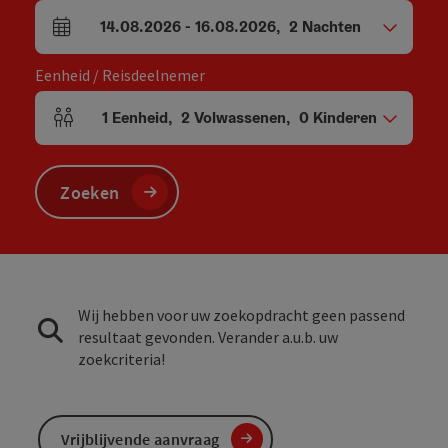
14.08.2026
-
16.08.2026
,
2
Nachten
Velden voor aankomst en vertrek
Eenheid / Reisdeelnemer
1
Eenheid
,
2
Volwassenen
,
0
Kinderen
Aantal eenheden en persoonsvelden
Zoeken
Wij hebben voor uw zoekopdracht geen passend
resultaat gevonden. Verander a.u.b. uw
zoekcriteria!
Vrijblijvende aanvraag