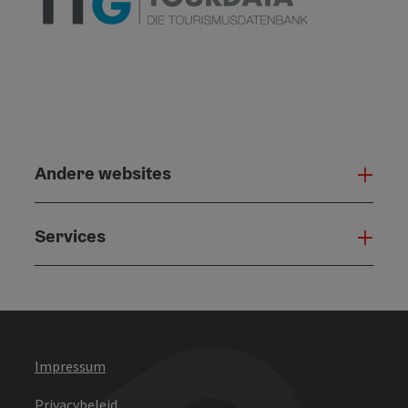
Andere websites
And
Services
Serv
Impressum
Privacybeleid