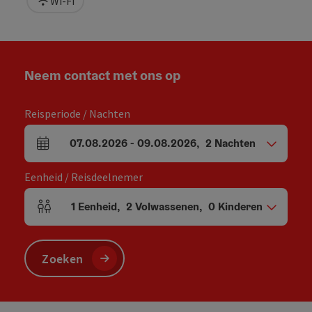
Wi-Fi
Neem contact met ons op
Reisperiode / Nachten
07.08.2026
-
09.08.2026
,
2
Nachten
Velden voor aankomst en vertrek
Eenheid / Reisdeelnemer
1
Eenheid
,
2
Volwassenen
,
0
Kinderen
Aantal eenheden en persoonsvelden
Zoeken