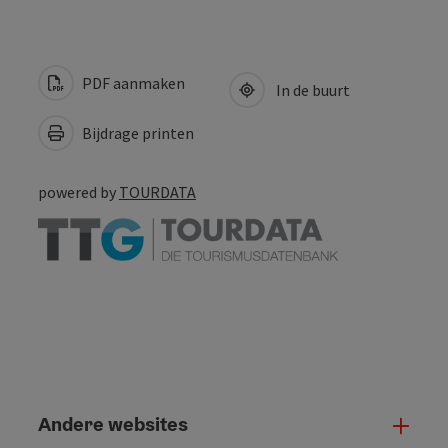
PDF aanmaken
In de buurt
Bijdrage printen
powered by
TOURDATA
Andere websites
And