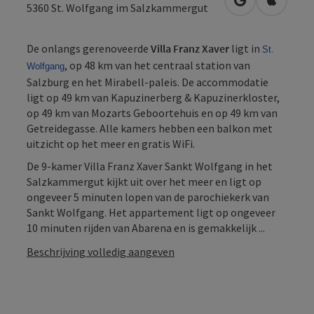
Openen in Go
Openen 
5360
St. Wolfgang im Salzkammergut
De onlangs gerenoveerde
Villa Franz Xaver
ligt in
St.
, op 48 km van het centraal station van
Wolfgang
Salzburg en het Mirabell-paleis. De accommodatie
ligt op 49 km van Kapuzinerberg & Kapuzinerkloster,
op 49 km van Mozarts Geboortehuis en op 49 km van
Getreidegasse. Alle kamers hebben een balkon met
uitzicht op het meer en gratis WiFi.
De 9-kamer Villa Franz Xaver Sankt Wolfgang in het
Salzkammergut kijkt uit over het meer en ligt op
ongeveer 5 minuten lopen van de parochiekerk van
Sankt Wolfgang. Het appartement ligt op ongeveer
10 minuten rijden van Abarena en is gemakkelijk ...
Beschrijving volledig aangeven