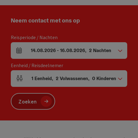
Neem contact met ons op
Reisperiode / Nachten
14.08.2026
-
16.08.2026
,
2
Nachten
Velden voor aankomst en vertrek
Eenheid / Reisdeelnemer
1
Eenheid
,
2
Volwassenen
,
0
Kinderen
Aantal eenheden en persoonsvelden
Zoeken