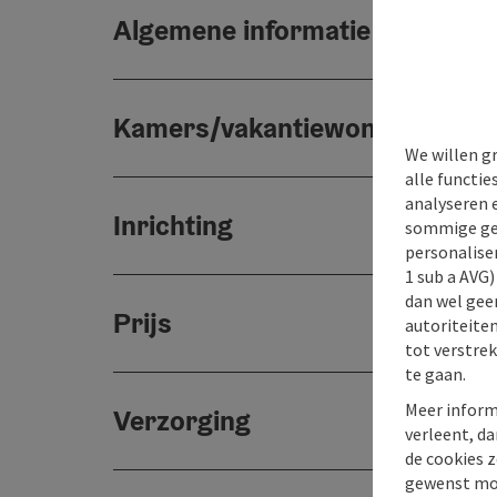
Algemene informatie
Kamers/vakantiewoningen
We willen g
alle functie
analyseren 
Inrichting
sommige gev
personaliser
1 sub a AVG
dan wel geen
Prijs
autoriteiten
tot verstre
te gaan.
Meer inform
Verzorging
verleent, da
de cookies z
gewenst mo