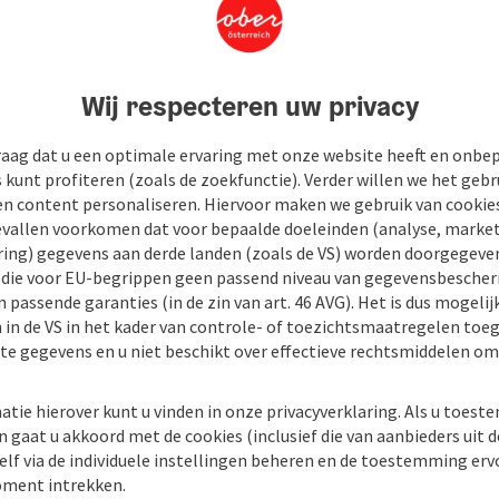
Wij respecteren uw privacy
raag dat u een optimale ervaring met onze website heeft en onbe
s kunt profiteren (zoals de zoekfunctie). Verder willen we het gebr
en content personaliseren. Hiervoor maken we gebruik van cookies
allen voorkomen dat voor bepaalde doeleinden (analyse, market
ing) gegevens aan derde landen (zoals de VS) worden doorgegeven 
) die voor EU-begrippen geen passend niveau van gegevensbesche
 passende garanties (in de zin van art. 46 AVG). Het is dus mogelij
 in de VS in het kader van controle- of toezichtsmaatregelen toe
kte gegevens en u niet beschikt over effectieve rechtsmiddelen om
atie hierover kunt u vinden in onze privacyverklaring. Als u toes
n gaat u akkoord met de cookies (inclusief die van aanbieders uit d
elf via de individuele instellingen beheren en de toestemming erv
ment intrekken.