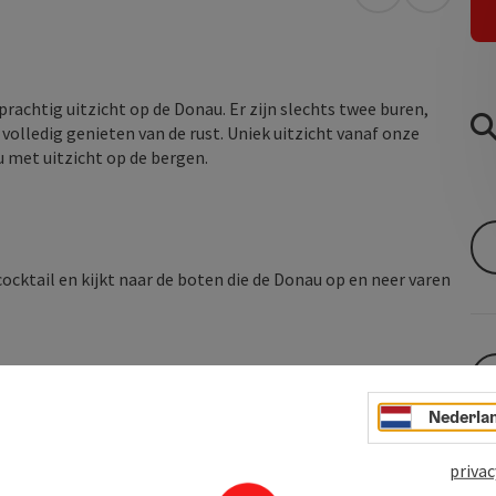
Openen in Go
Openen 
achtig uitzicht op de Donau. Er zijn slechts twee buren,
 volledig genieten van de rust. Uniek uitzicht vanaf onze
 met uitzicht op de bergen.
cktail en kijkt naar de boten die de Donau op en neer varen
Nederla
privac