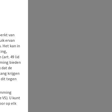
perkt van
uik ervan
. Het kan in
ing,
(art. 49 lid
rming bieden
k dat de
gang krijgen
 dit tegen
temming
e VS). U kunt
oor op elk