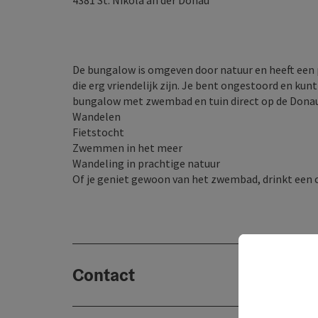
4381
St. Nikola an der Donau
De bungalow is omgeven door natuur en heeft een pr
die erg vriendelijk zijn. Je bent ongestoord en kunt
bungalow met zwembad en tuin direct op de Donau
Wandelen
Fietstocht
Zwemmen in het meer
Wandeling in prachtige natuur
Of je geniet gewoon van het zwembad, drinkt een co
Contact