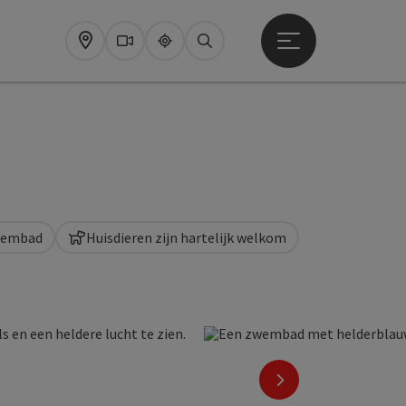
Startmenu openen
Map
Webcams
Upperguide
Zoeken
wembad
Huisdieren zijn hartelijk welkom
nächstes Element