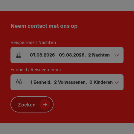
Neem contact met ons op
Reisperiode / Nachten
07.08.2026
-
09.08.2026
,
2
Nachten
Velden voor aankomst en vertrek
Eenheid / Reisdeelnemer
1
Eenheid
,
2
Volwassenen
,
0
Kinderen
Aantal eenheden en persoonsvelden
Zoeken