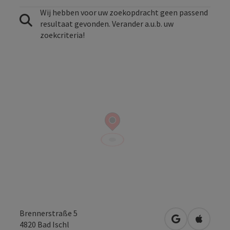
Wij hebben voor uw zoekopdracht geen passend
resultaat gevonden. Verander a.u.b. uw
zoekcriteria!
Brennerstraße 5
Openen in Go
Openen 
4820
Bad Ischl