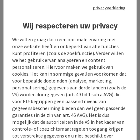
privacyverklaring
Geniet van uw verblijf in een gezellige sfeer in ons
huis.
Wij verhuren nieuw ingerichte kamers en een volledig
Wij respecteren uw privacy
uitgeruste vakantiewoning - direct in het centrum van
Windhaag bij Freistadt. Ideaal voor vakantiegangers,
We willen graag dat u een optimale ervaring met
zakenreizigers en mensen die op zoek zijn naar
onze website heeft en onbeperkt van alle functies
ontspanning.
kunt profiteren (zoals de zoekfunctie). Verder willen
we het gebruik ervan analyseren en content
Een vers en uitgebalanceerd ontbijt kunt u vlakbij bij
personaliseren. Hiervoor maken we gebruik van
de lokale bakker (Bäckerei Affenzeller) genieten -
cookies. Het kan in sommige gevallen voorkomen dat
een goede start van de dag.
voor bepaalde doeleinden (analyse, marketing,
Inchecken:
vanaf 15:00 uur
personalisering) gegevens aan derde landen (zoals de
Vroegere of latere tijden zijn in overleg mogelijk.
VS) worden doorgegeven (art. 49 lid 1 sub a AVG) die
voor EU-begrippen geen passend niveau van
gegevensbescherming bieden dan wel geen passende
garanties (in de zin van art. 46 AVG). Het is dus
mogelijk dat de autoriteiten in de VS in het kader van
Contact
controle- of toezichtsmaatregelen toegang krijgen
tot verstrekte gegevens en u niet beschikt over