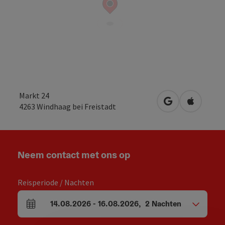
Markt 24
Openen in Goo
Openen i
4263
Windhaag bei Freistadt
Neem contact met ons op
Reisperiode / Nachten
14.08.2026
-
16.08.2026
,
2
Nachten
Velden voor aankomst en vertrek