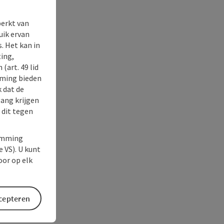
perkt van
uik ervan
. Het kan in
ing,
(art. 49 lid
rming bieden
k dat de
gang krijgen
 dit tegen
temming
e VS). U kunt
oor op elk
ccepteren