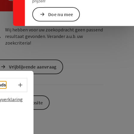
ogle Maps
in Apple Maps
prijzen!
Doe nu mee
Wij hebben voor uw zoekopdracht geen passend
resultaat gevonden. Verander a.u.b. uw
zoekcriteria!
Vrijblijvende aanvraag
Taalkeuze - menu openen
nds
yverklaring
Naar de website