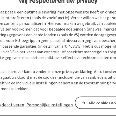
Wij respecteren uw privacy
raag dat u een optimale ervaring met onze website heeft en onbe
s kunt profiteren (zoals de zoekfunctie). Verder willen we het gebr
en content personaliseren. Hiervoor maken we gebruik van cookies
allen voorkomen dat voor bepaalde doeleinden (analyse, market
ing) gegevens aan derde landen (zoals de VS) worden doorgegeven 
) die voor EU-begrippen geen passend niveau van gegevensbesche
 passende garanties (in de zin van art. 46 AVG). Het is dus mogelij
 in de VS in het kader van controle- of toezichtsmaatregelen toe
kte gegevens en u niet beschikt over effectieve rechtsmiddelen om
atie hierover kunt u vinden in onze privacyverklaring. Als u toes
n gaat u akkoord met de cookies (inclusief die van aanbieders uit d
elf via de individuele instellingen beheren en de toestemming erv
ment intrekken.
Alle cookies a
s deactiveren
Persoonlijke instellingen