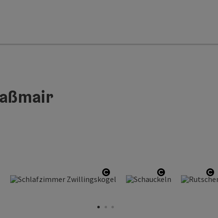
raßmair
art Copyright
Start Copyright
Start Copyrig
S