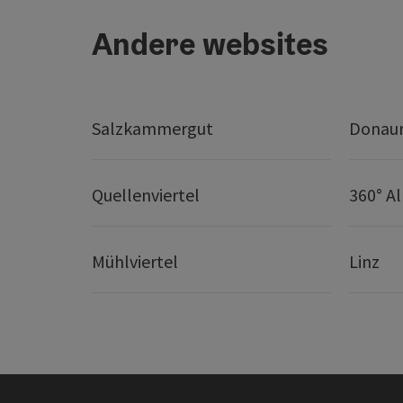
Andere websites
Salzkammergut
Donaur
Quellenviertel
360° A
Mühlviertel
Linz