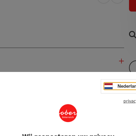
Openen in Go
Openen 
Nederla
privac