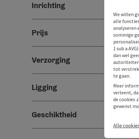
Inrichting
We willen g
alle functie
analyseren 
Prijs
sommige gev
personaliser
1 sub a AVG
dan wel geen
Verzorging
autoriteiten
tot verstre
te gaan.
Ligging
Meer inform
verleent, da
de cookies z
gewenst mo
Geschiktheid
Alle cookie