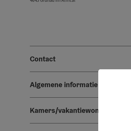
4645
Grünau im Almtal
Contact
Algemene informatie
Kamers/vakantiewoningen