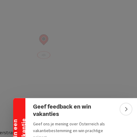
Banner inklappen
Geef feedback en win
Bann
vakanties
e
W
i
n
e
e
n
v
a
k
a
n
t
i
Geef ons je mening over Österreich als
vakantiebestemming en win prachtige
erstrasse 14