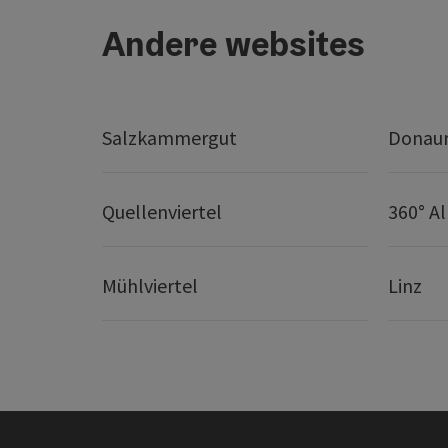
Andere websites
Salzkammergut
Donaur
Quellenviertel
360° A
Mühlviertel
Linz