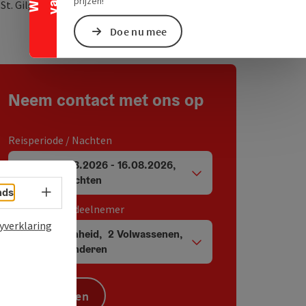
prijzen!
Openen in Google Maps
Openen in Apple M
0
St. Gilgen
Doe nu mee
Neem contact met ons op
Reisperiode / Nachten
14.08.2026
-
16.08.2026
,
Velden voor aankomst en vertrek
2
Nachten
Taalkeuze - menu openen
nds
Eenheid / Reisdeelnemer
yverklaring
1
Eenheid
,
2
Volwassenen
,
Aantal eenheden en persoonsvelden
0
Kinderen
Zoeken