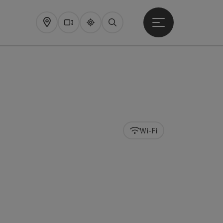
Startmenu openen
Map
Webcams
Upperguide
Zoeken
Wi-Fi
pyright