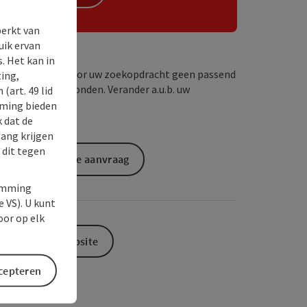
perkt van
uik ervan
. Het kan in
Wij hebben voor uw zoekopdracht geen passend
ing,
resultaat gevonden. Verander a.u.b. uw
(art. 49 lid
zoekcriteria!
rming bieden
k dat de
gang krijgen
 dit tegen
Vrijblijvende aanvraag
temming
e VS). U kunt
oor op elk
Naar de website
ccepteren