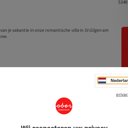
534
t van je vakantie in onze romantische
villa
in
St Gilgen
am
rme.
Nederla
privac
Wij respecteren uw privacy