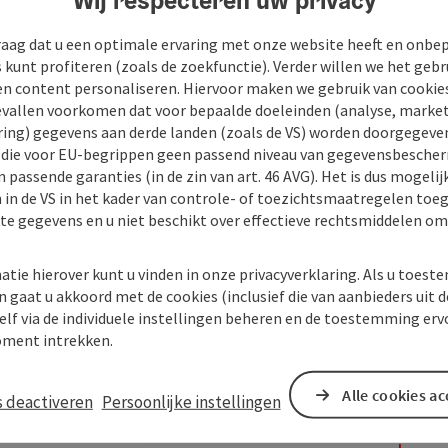
raag dat u een optimale ervaring met onze website heeft en onbe
s kunt profiteren (zoals de zoekfunctie). Verder willen we het gebr
en content personaliseren. Hiervoor maken we gebruik van cookies
allen voorkomen dat voor bepaalde doeleinden (analyse, market
ing) gegevens aan derde landen (zoals de VS) worden doorgegeven 
) die voor EU-begrippen geen passend niveau van gegevensbesche
 passende garanties (in de zin van art. 46 AVG). Het is dus mogelij
 in de VS in het kader van controle- of toezichtsmaatregelen toe
kte gegevens en u niet beschikt over effectieve rechtsmiddelen om
atie hierover kunt u vinden in onze privacyverklaring. Als u toes
n gaat u akkoord met de cookies (inclusief die van aanbieders uit d
elf via de individuele instellingen beheren en de toestemming erv
ment intrekken.
Alle cookies a
s deactiveren
Persoonlijke instellingen