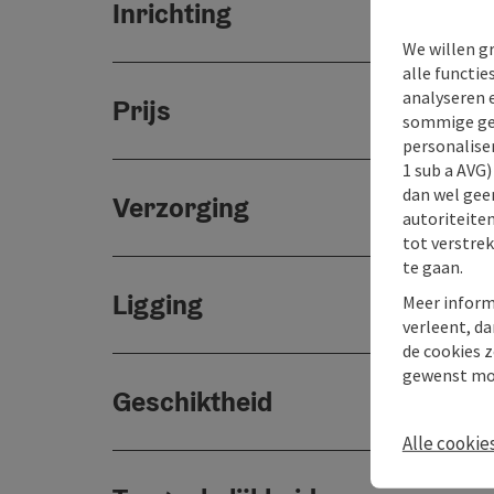
Inrichting
We willen g
alle functie
analyseren 
Prijs
sommige gev
personaliser
1 sub a AVG
dan wel geen
Verzorging
autoriteiten
tot verstre
te gaan.
Ligging
Meer inform
verleent, da
de cookies z
gewenst mo
Geschiktheid
Alle cookie