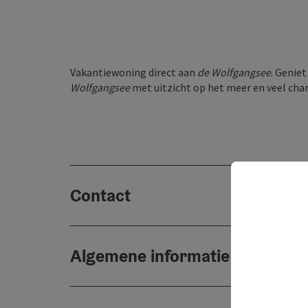
Vakantiewoning direct aan
de Wolfgangsee
. Genie
Wolfgangsee
met uitzicht op het meer en veel cha
Contact
Algemene informatie