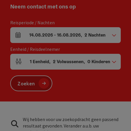
Neem contact met ons op
Reisperiode / Nachten
14.08.2026
-
16.08.2026
,
2
Nachten
Velden voor aankomst en vertrek
Eenheid / Reisdeelnemer
1
Eenheid
,
2
Volwassenen
,
0
Kinderen
Aantal eenheden en persoonsvelden
Zoeken
Wij hebben voor uw zoekopdracht geen passend
resultaat gevonden. Verander a.u.b. uw