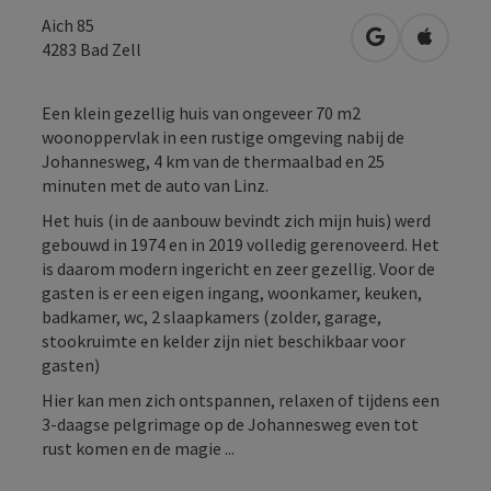
Aich 85
Openen in Go
Openen 
4283
Bad Zell
Een klein gezellig huis van ongeveer 70 m2
woonoppervlak in een rustige omgeving nabij de
Johannesweg, 4 km van de thermaalbad en 25
minuten met de auto van Linz.
Het huis (in de aanbouw bevindt zich mijn huis) werd
gebouwd in 1974 en in 2019 volledig gerenoveerd. Het
is daarom modern ingericht en zeer gezellig. Voor de
gasten is er een eigen ingang, woonkamer, keuken,
badkamer, wc, 2 slaapkamers (zolder, garage,
stookruimte en kelder zijn niet beschikbaar voor
gasten)
Hier kan men zich ontspannen, relaxen of tijdens een
3-daagse pelgrimage op de Johannesweg even tot
rust komen en de magie ...