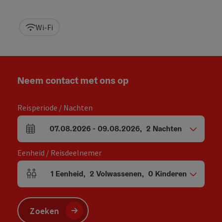
Wi-Fi
Neem contact met ons op
Reisperiode / Nachten
07.08.2026
-
09.08.2026
,
2
Nachten
Velden voor aankomst en vertrek
Eenheid / Reisdeelnemer
1
Eenheid
,
2
Volwassenen
,
0
Kinderen
Aantal eenheden en persoonsvelden
Zoeken