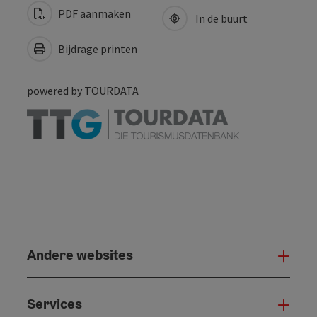
PDF aanmaken
In de buurt
Bijdrage printen
powered by
TOURDATA
Andere websites
And
Services
Serv