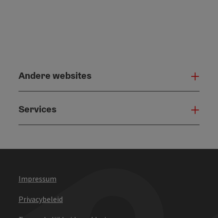
Andere websites
And
Services
Serv
Impressum
Privacybeleid