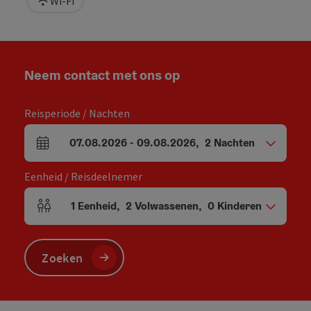
Wi-Fi
Neem contact met ons op
Reisperiode / Nachten
07.08.2026
-
09.08.2026
,
2
Nachten
Velden voor aankomst en vertrek
Eenheid / Reisdeelnemer
1
Eenheid
,
2
Volwassenen
,
0
Kinderen
Aantal eenheden en persoonsvelden
Zoeken