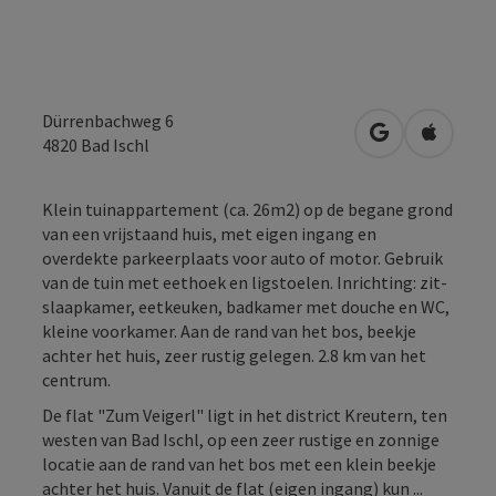
Dürrenbachweg 6
Openen in Go
Openen 
4820
Bad Ischl
Klein tuinappartement (ca. 26m2) op de begane grond
van een vrijstaand huis, met eigen ingang en
overdekte parkeerplaats voor auto of motor. Gebruik
van de tuin met eethoek en ligstoelen. Inrichting: zit-
slaapkamer, eetkeuken, badkamer met douche en WC,
kleine voorkamer. Aan de rand van het bos, beekje
achter het huis, zeer rustig gelegen. 2.8 km van het
centrum.
De flat "Zum Veigerl" ligt in het district Kreutern, ten
westen van Bad Ischl, op een zeer rustige en zonnige
locatie aan de rand van het bos met een klein beekje
achter het huis. Vanuit de flat (eigen ingang) kun ...