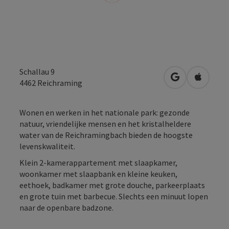
Schallau 9
Openen in Go
Openen 
4462
Reichraming
Wonen en werken in het nationale park: gezonde
natuur, vriendelijke mensen en het kristalheldere
water van de Reichramingbach bieden de hoogste
levenskwaliteit.
Klein 2-kamerappartement met slaapkamer,
woonkamer met slaapbank en kleine keuken,
eethoek, badkamer met grote douche, parkeerplaats
en grote tuin met barbecue. Slechts een minuut lopen
naar de openbare badzone.