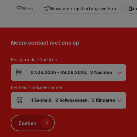
Wi-Fi
Huisdieren zijn hartelijk welkom
a
Neem contact met ons op
Reisperiode / Nachten
07.08.2026
-
09.08.2026
,
2
Nachten
Velden voor aankomst en vertrek
Eenheid / Reisdeelnemer
1
Eenheid
,
2
Volwassenen
,
0
Kinderen
Aantal eenheden en persoonsvelden
Zoeken