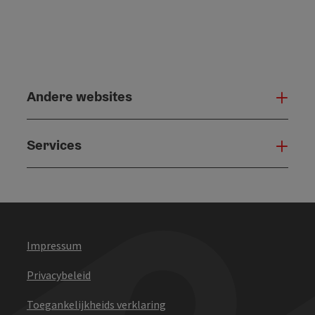
Andere websites
And
Services
Serv
Impressum
Privacybeleid
Toegankelijkheids verklaring