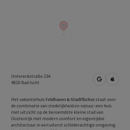
Untereckstraße 23A
Openen in Go
Openen 
4820
Bad Ischl
Het vakantiehuis
Feldhasen & Stadtfüchse
staat voor
de combinatie van stedelijkheid en natuur: een huis
met uitzicht op de beroemdste kleine stad van
Oostenrijk met modern comfort en eigentijdse
architectuur in een uiterst schilderachtige omgeving.