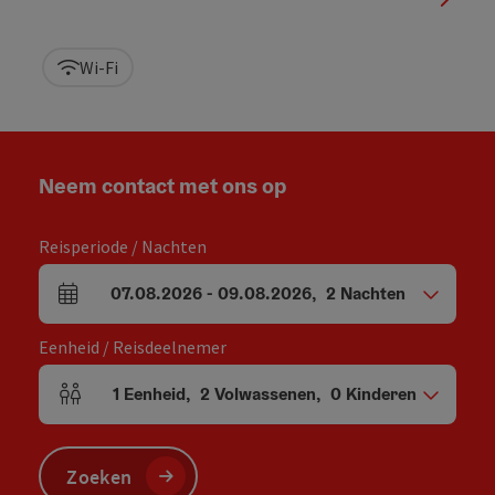
Wi-Fi
Neem contact met ons op
Reisperiode / Nachten
07.08.2026
-
09.08.2026
,
2
Nachten
Velden voor aankomst en vertrek
Eenheid / Reisdeelnemer
1
Eenheid
,
2
Volwassenen
,
0
Kinderen
Aantal eenheden en persoonsvelden
Zoeken