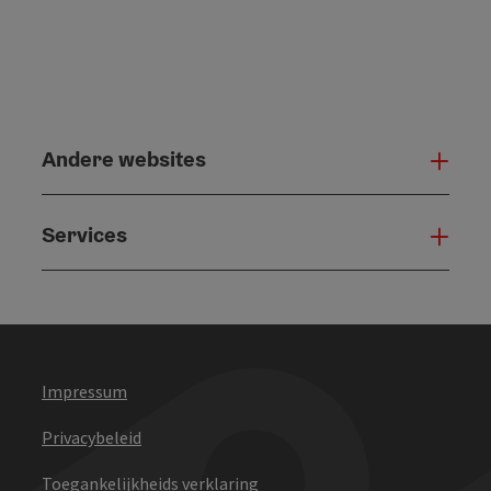
Andere websites
And
Services
Serv
Impressum
Privacybeleid
Toegankelijkheids verklaring