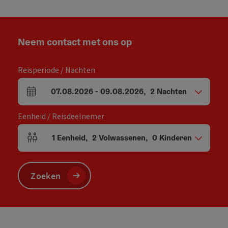
Neem contact met ons op
Reisperiode / Nachten
07.08.2026
-
09.08.2026
,
2
Nachten
Velden voor aankomst en vertrek
Eenheid / Reisdeelnemer
1
Eenheid
,
2
Volwassenen
,
0
Kinderen
Aantal eenheden en persoonsvelden
Zoeken