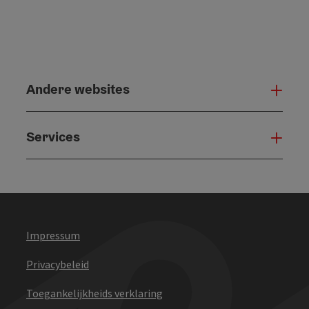
Andere websites
And
Services
Serv
Impressum
Privacybeleid
Toegankelijkheids verklaring