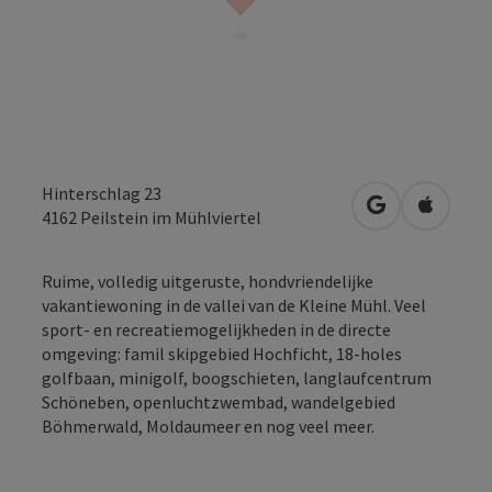
Hinterschlag 23
Openen in Go
Openen 
4162
Peilstein im Mühlviertel
Ruime, volledig uitgeruste, hondvriendelijke
vakantiewoning in de vallei van de Kleine Mühl. Veel
sport- en recreatiemogelijkheden in de directe
omgeving: famil skipgebied Hochficht, 18-holes
golfbaan, minigolf, boogschieten, langlaufcentrum
Schöneben, openluchtzwembad, wandelgebied
Böhmerwald, Moldaumeer en nog veel meer.