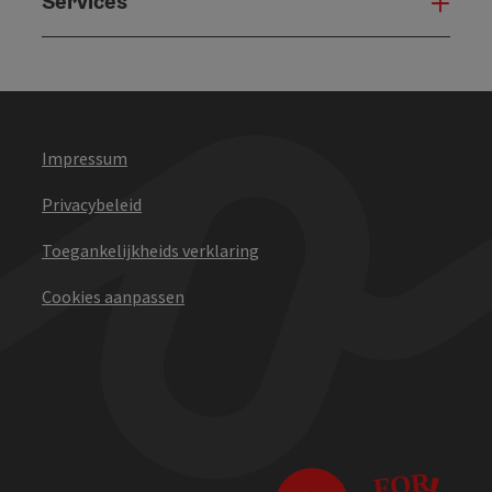
Services
Serv
Impressum
Privacybeleid
Toegankelijkheids verklaring
Cookies aanpassen