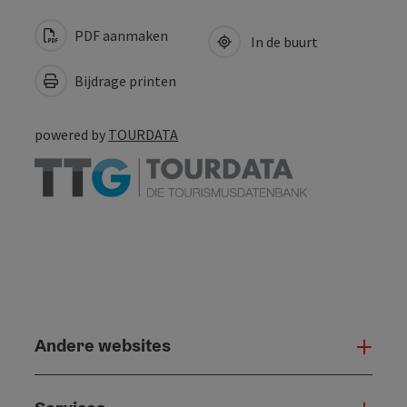
PDF aanmaken
In de buurt
Bijdrage printen
powered by
TOURDATA
Andere websites
And