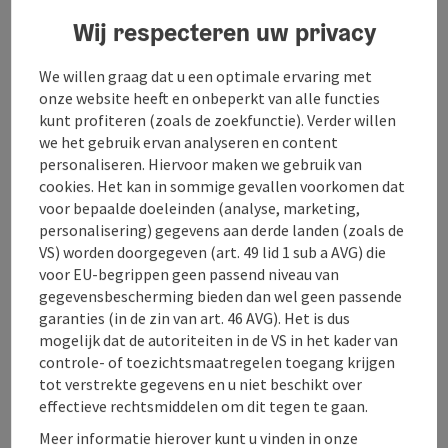
Beleef de natuur, geniet van het landschap.
Wij respecteren uw privacy
Wateravontuur op de warmste meren van het
Salzkammergut: Mondsee en Irrsee.
We willen graag dat u een optimale ervaring met
onze website heeft en onbeperkt van alle functies
kunt profiteren (zoals de zoekfunctie). Verder willen
De twee vakantiewoningen bieden veel ruimte en
we het gebruik ervan analyseren en content
comfort.
personaliseren. Hiervoor maken we gebruik van
cookies. Het kan in sommige gevallen voorkomen dat
voor bepaalde doeleinden (analyse, marketing,
personalisering) gegevens aan derde landen (zoals de
VS) worden doorgegeven (art. 49 lid 1 sub a AVG) die
voor EU-begrippen geen passend niveau van
gegevensbescherming bieden dan wel geen passende
Contact
garanties (in de zin van art. 46 AVG). Het is dus
mogelijk dat de autoriteiten in de VS in het kader van
controle- of toezichtsmaatregelen toegang krijgen
Algemene informatie
tot verstrekte gegevens en u niet beschikt over
effectieve rechtsmiddelen om dit tegen te gaan.
Kamers/vakantiewoningen
Meer informatie hierover kunt u vinden in onze