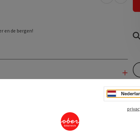
Openen in Go
Openen 
r en de bergen!
Nederla
privac