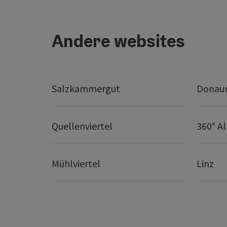
Andere websites
Salzkammergut
Donaur
Quellenviertel
360° A
Mühlviertel
Linz