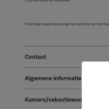
5310
Mondsee am Mondsee
Prachtige vakantiewoning met uitzicht op het mee
Contact
Algemene informatie
Kamers/vakantiewoningen