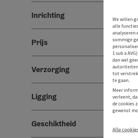
Inrichting
We willen g
alle functie
analyseren 
sommige gev
Prijs
personaliser
1 sub a AVG
dan wel geen
autoriteiten
Verzorging
tot verstre
te gaan.
Meer inform
Ligging
verleent, da
de cookies z
gewenst mo
Geschiktheid
Alle cookie