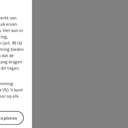
perkt van
uik ervan
. Het kan in
ing,
(art. 49 lid
rming bieden
k dat de
gang krijgen
 dit tegen
temming
e VS). U kunt
oor op elk
ccepteren