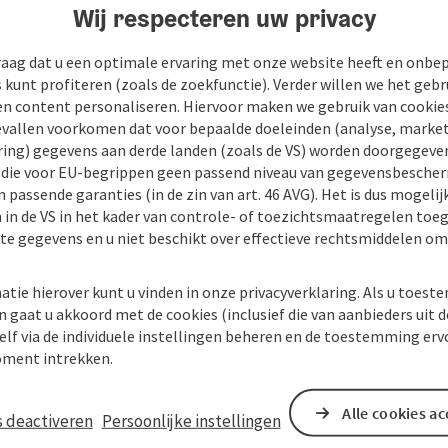
Wij respecteren uw privacy
raag dat u een optimale ervaring met onze website heeft en onbe
s kunt profiteren (zoals de zoekfunctie). Verder willen we het gebr
en content personaliseren. Hiervoor maken we gebruik van cookies
allen voorkomen dat voor bepaalde doeleinden (analyse, market
ing) gegevens aan derde landen (zoals de VS) worden doorgegeven 
) die voor EU-begrippen geen passend niveau van gegevensbesche
 passende garanties (in de zin van art. 46 AVG). Het is dus mogelij
 in de VS in het kader van controle- of toezichtsmaatregelen toe
kte gegevens en u niet beschikt over effectieve rechtsmiddelen om
atie hierover kunt u vinden in onze privacyverklaring. Als u toes
n gaat u akkoord met de cookies (inclusief die van aanbieders uit d
elf via de individuele instellingen beheren en de toestemming erv
ment intrekken.
Alle cookies a
s deactiveren
Persoonlijke instellingen