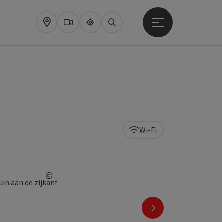
Startmenu openen
Map
Webcams
Upperguide
Zoeken
Wi-Fi
©
Start Copyright
nächstes Element