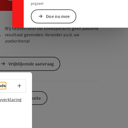
ogle Maps
in Apple Maps
prijzen!
Doe nu mee
Wij hebben voor uw zoekopdracht geen passend
resultaat gevonden. Verander a.u.b. uw
zoekcriteria!
Vrijblijvende aanvraag
Taalkeuze - menu openen
nds
Naar de website
yverklaring