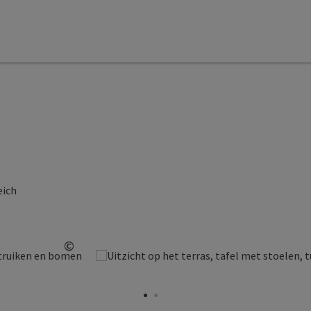
eich
©
Start Copyright