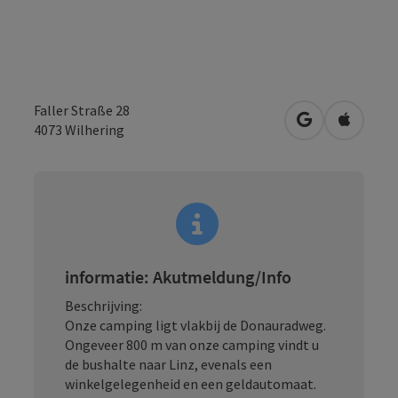
Faller Straße 28
Openen in Go
Openen 
4073
Wilhering
informatie: Akutmeldung/Info
Beschrijving:
Onze camping ligt vlakbij de Donauradweg.
Ongeveer 800 m van onze camping vindt u
de bushalte naar Linz, evenals een
winkelgelegenheid en een geldautomaat.