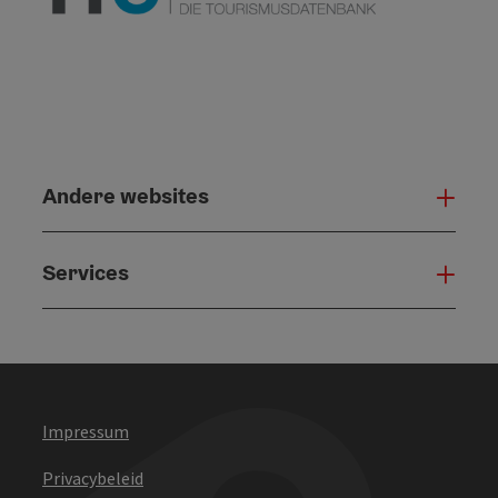
Andere websites
And
Services
Serv
Impressum
Privacybeleid