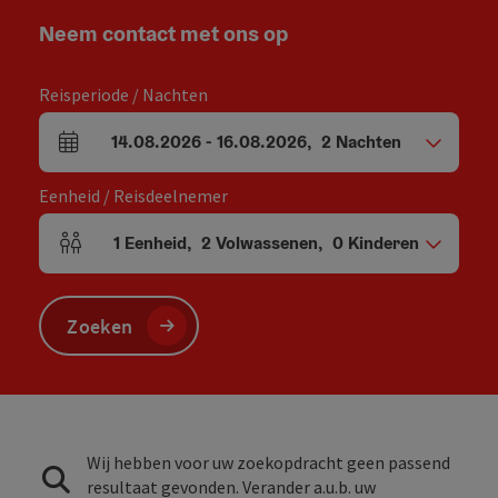
Neem contact met ons op
Reisperiode / Nachten
14.08.2026
-
16.08.2026
,
2
Nachten
Velden voor aankomst en vertrek
Eenheid / Reisdeelnemer
1
Eenheid
,
2
Volwassenen
,
0
Kinderen
Aantal eenheden en persoonsvelden
Zoeken
Wij hebben voor uw zoekopdracht geen passend
resultaat gevonden. Verander a.u.b. uw