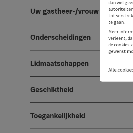
dan wel geen
autoriteiten
Uw gastheer-/vrouw
tot verstre
te gaan.
Meer inform
Onderscheidingen
verleent, da
de cookies z
gewenst mo
Lidmaatschappen
Alle cookie
Geschiktheid
Toegankelijkheid