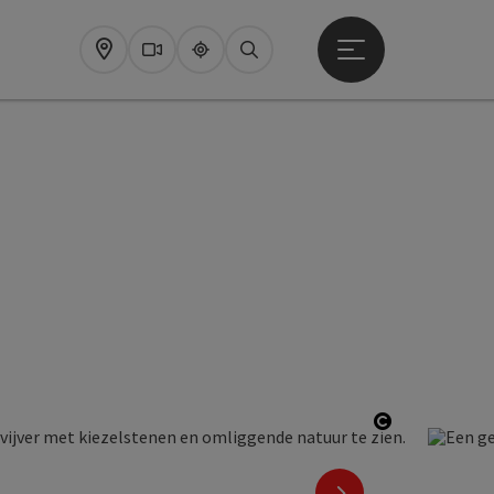
Startmenu openen
Map
Webcams
Upperguide
Zoeken
Start Copyr
nächstes Element