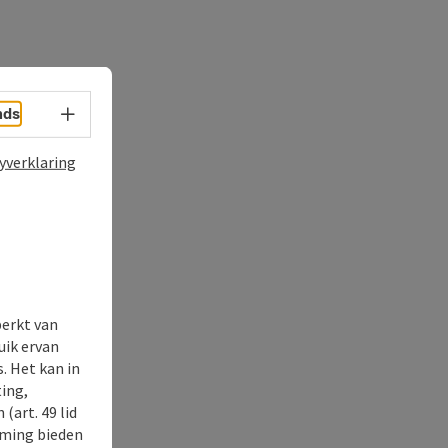
Taalkeuze - menu openen
nds
yverklaring
perkt van
uik ervan
. Het kan in
ing,
(art. 49 lid
rming bieden