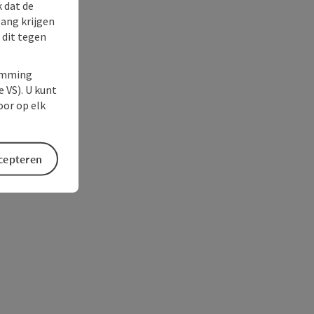
k dat de
gang krijgen
 dit tegen
temming
e VS). U kunt
oor op elk
ccepteren