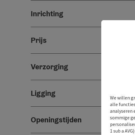
Inrichting
Prijs
Verzorging
Ligging
We willen g
alle functie
analyseren 
sommige gev
Openingstijden
personaliser
1 sub a AVG