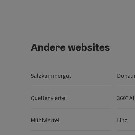
Andere websites
Salzkammergut
Donaur
Quellenviertel
360° A
Mühlviertel
Linz