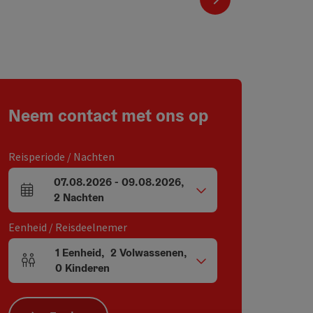
Neem contact met ons op
Reisperiode / Nachten
07.08.2026
-
09.08.2026
,
Velden voor aankomst en vertrek
2
Nachten
Eenheid / Reisdeelnemer
1
Eenheid
,
2
Volwassenen
,
Aantal eenheden en persoonsvelden
0
Kinderen