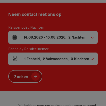
Neem contact met ons op
Reisperiode / Nachten
14.08.2026
-
16.08.2026
,
2
Nachten
Velden voor aankomst en vertrek
Eenheid / Reisdeelnemer
1
Eenheid
,
2
Volwassenen
,
0
Kinderen
Aantal eenheden en persoonsvelden
Zoeken
Wij hebben voor uw zoekopdracht geen passend