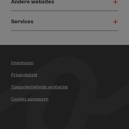
Andere websites
And
Services
Serv
Impressum
Privacybeleid
Toegankelijkheids verklaring
Cookies aanpassen