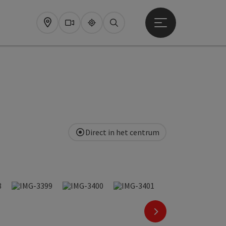
Startmenu openen
Map
Webcams
Upperguide
Zoeken
Direct in het centrum
nächstes Element