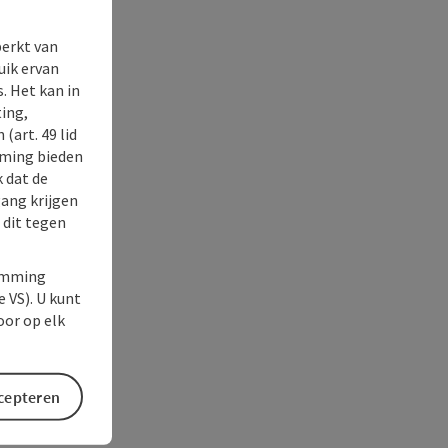
perkt van
uik ervan
. Het kan in
ing,
(art. 49 lid
rming bieden
k dat de
gang krijgen
 dit tegen
temming
e VS). U kunt
oor op elk
ccepteren