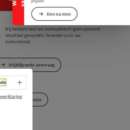
ogle Maps
in Apple Maps
prijzen!
Doe nu mee
Wij hebben voor uw zoekopdracht geen passend
resultaat gevonden. Verander a.u.b. uw
zoekcriteria!
Vrijblijvende aanvraag
Taalkeuze - menu openen
nds
yverklaring
Naar de website