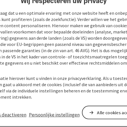
Wij respecteren uw privacy
raag dat u een optimale ervaring met onze website heeft en onbe
s kunt profiteren (zoals de zoekfunctie). Verder willen we het gebr
en content personaliseren. Hiervoor maken we gebruik van cookies
allen voorkomen dat voor bepaalde doeleinden (analyse, market
ing) gegevens aan derde landen (zoals de VS) worden doorgegeven 
) die voor EU-begrippen geen passend niveau van gegevensbesche
 passende garanties (in de zin van art. 46 AVG). Het is dus mogelij
 in de VS in het kader van controle- of toezichtsmaatregelen toe
kte gegevens en u niet beschikt over effectieve rechtsmiddelen om
atie hierover kunt u vinden in onze privacyverklaring. Als u toes
n gaat u akkoord met de cookies (inclusief die van aanbieders uit d
elf via de individuele instellingen beheren en de toestemming erv
ment intrekken.
Alle cookies a
s deactiveren
Persoonlijke instellingen