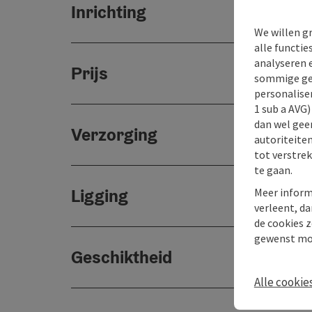
Inrichting
We willen g
alle functie
analyseren 
Prijs
sommige gev
personaliser
1 sub a AVG
dan wel geen
Verzorging
autoriteiten
tot verstre
te gaan.
Ligging
Meer inform
verleent, da
de cookies z
gewenst mo
Geschiktheid
Alle cookie