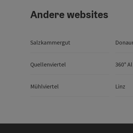
Andere websites
Salzkammergut
Donaur
Quellenviertel
360° A
Mühlviertel
Linz