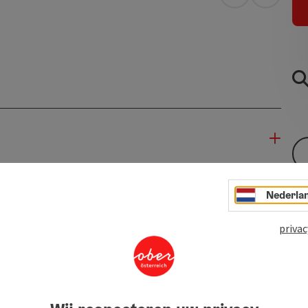
Openen in Go
Openen 
Nederla
privac