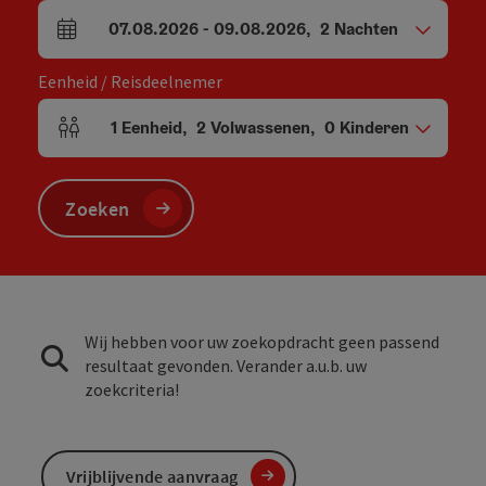
07.08.2026
-
09.08.2026
,
2
Nachten
Velden voor aankomst en vertrek
Eenheid / Reisdeelnemer
1
Eenheid
,
2
Volwassenen
,
0
Kinderen
Aantal eenheden en persoonsvelden
Zoeken
Wij hebben voor uw zoekopdracht geen passend
resultaat gevonden. Verander a.u.b. uw
zoekcriteria!
Vrijblijvende aanvraag