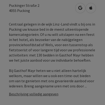
Puckinger Straße 2
Openen in Go
Openen 
4055
Pucking
Centraal gelegen in de wijk Linz-Land vindt u bij ons in
Pucking uw knusse bed in de meest uiteenlopende
kamercategorieën. Of u nu wilt uitslapen na een feest
in het hotel, als bezoeker van de nabijgelegen
provinciehoofdstad of Wels, voor een tussenstop als
fietstoerist of voor langere tijd voor uw professionele
activiteiten: met 130 bedden in Gasthof Mayr hebben
we het juiste aanbod voor uw individuele behoeften.
Bij Gasthof Mayr heten we u niet alleen hartelijk
welkom, maar willen we u ook een time-out bieden
om van te genieten met ons gevarieerde aanbod voor
iedereen. Breng aangename uren met ons door ...
Beschrijving volledig aangeven