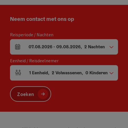
Neem contact met ons op
Reisperiode / Nachten
07.08.2026
-
09.08.2026
,
2
Nachten
Velden voor aankomst en vertrek
Eenheid / Reisdeelnemer
1
Eenheid
,
2
Volwassenen
,
0
Kinderen
Aantal eenheden en persoonsvelden
Zoeken