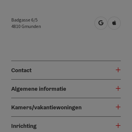
Badgasse 6/5
Openen in Go
Openen 
4810
Gmunden
Contact
Algemene informatie
Kamers/vakantiewoningen
Inrichting