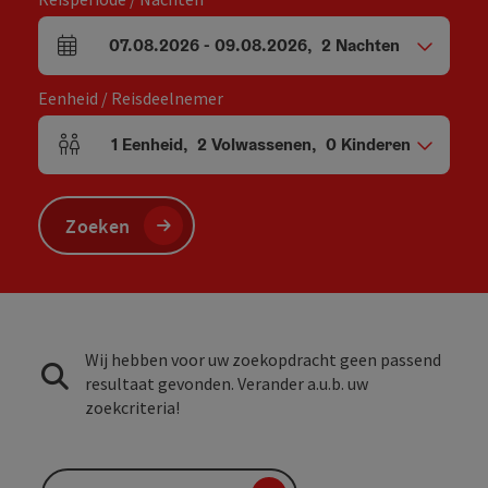
07.08.2026
-
09.08.2026
,
2
Nachten
Velden voor aankomst en vertrek
Eenheid / Reisdeelnemer
1
Eenheid
,
2
Volwassenen
,
0
Kinderen
Aantal eenheden en persoonsvelden
Zoeken
Wij hebben voor uw zoekopdracht geen passend
resultaat gevonden. Verander a.u.b. uw
zoekcriteria!