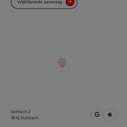
Vrijblijvende aanvraag
Seebach 2
Openen in Go
Openen 
4542
Nußbach