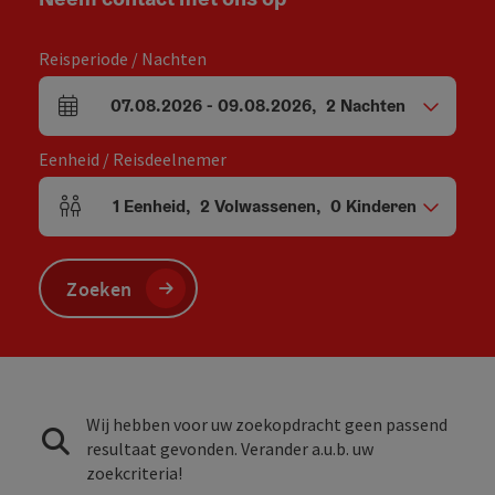
Reisperiode / Nachten
07.08.2026
-
09.08.2026
,
2
Nachten
Velden voor aankomst en vertrek
Eenheid / Reisdeelnemer
1
Eenheid
,
2
Volwassenen
,
0
Kinderen
Aantal eenheden en persoonsvelden
Zoeken
Wij hebben voor uw zoekopdracht geen passend
resultaat gevonden. Verander a.u.b. uw
zoekcriteria!