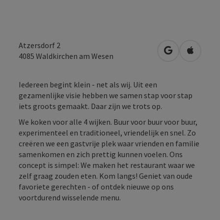
Atzersdorf 2
Openen in Go
Openen 
4085
Waldkirchen am Wesen
Iedereen begint klein - net als wij. Uit een
gezamenlijke visie hebben we samen stap voor stap
iets groots gemaakt. Daar zijn we trots op.
We koken voor alle 4 wijken. Buur voor buur voor buur,
experimenteel en traditioneel, vriendelijk en snel. Zo
creëren we een gastvrije plek waar vrienden en familie
samenkomen en zich prettig kunnen voelen. Ons
concept is simpel: We maken het restaurant waar we
zelf graag zouden eten. Kom langs! Geniet van oude
favoriete gerechten - of ontdek nieuwe op ons
voortdurend wisselende menu.