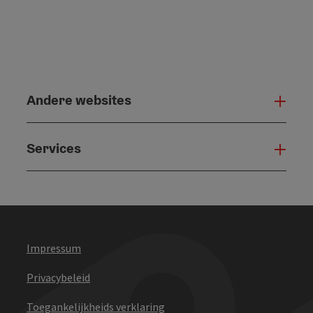
Andere websites
And
Services
Serv
Impressum
Privacybeleid
Toegankelijkheids verklaring