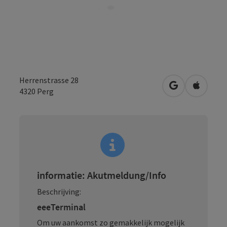
Herrenstrasse 28
Openen in Go
Openen 
4320
Perg
informatie: Akutmeldung/Info
Beschrijving:
eeeTerminal
Om uw aankomst zo gemakkelijk mogelijk