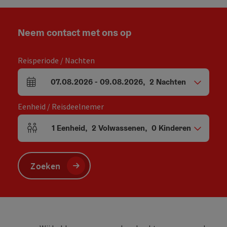
Neem contact met ons op
Reisperiode / Nachten
07.08.2026
-
09.08.2026
,
2
Nachten
Velden voor aankomst en vertrek
Eenheid / Reisdeelnemer
1
Eenheid
,
2
Volwassenen
,
0
Kinderen
Aantal eenheden en persoonsvelden
Zoeken