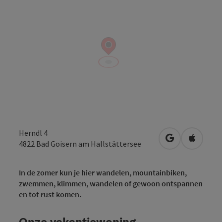
Herndl 4
Openen in Go
Openen 
4822
Bad Goisern am Hallstättersee
In de zomer kun je hier wandelen, mountainbiken,
zwemmen, klimmen, wandelen of gewoon ontspannen
en tot rust komen.
Onze vakantiewoning