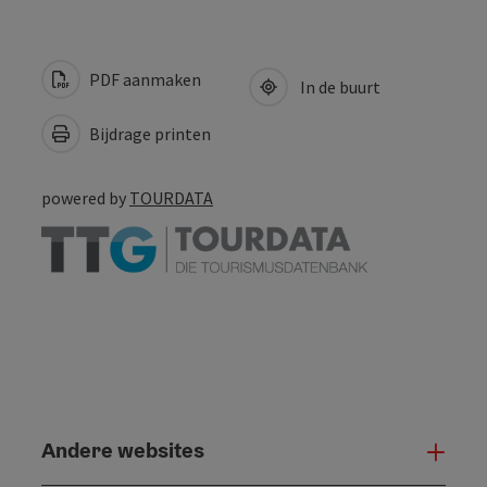
PDF aanmaken
In de buurt
Bijdrage printen
powered by
TOURDATA
Andere websites
And