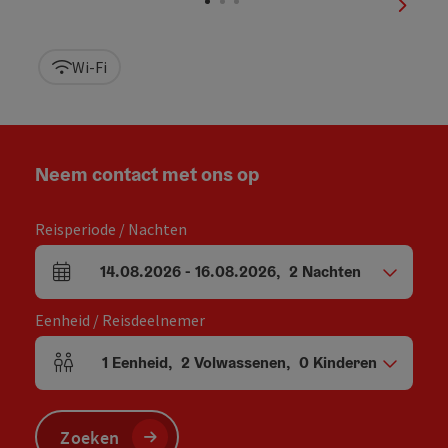
nächst
Wi-Fi
Neem contact met ons op
Reisperiode / Nachten
14.08.2026
-
16.08.2026
,
2
Nachten
Velden voor aankomst en vertrek
Eenheid / Reisdeelnemer
1
Eenheid
,
2
Volwassenen
,
0
Kinderen
Aantal eenheden en persoonsvelden
Zoeken