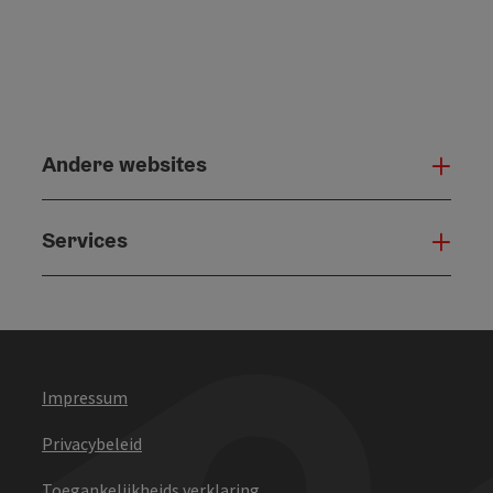
Andere websites
And
Services
Serv
Impressum
Privacybeleid
Toegankelijkheids verklaring