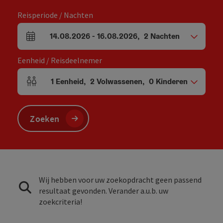
Reisperiode / Nachten
14.08.2026
-
16.08.2026
,
2
Nachten
Velden voor aankomst en vertrek
Eenheid / Reisdeelnemer
1
Eenheid
,
2
Volwassenen
,
0
Kinderen
Aantal eenheden en persoonsvelden
Zoeken
Wij hebben voor uw zoekopdracht geen passend
resultaat gevonden. Verander a.u.b. uw
zoekcriteria!