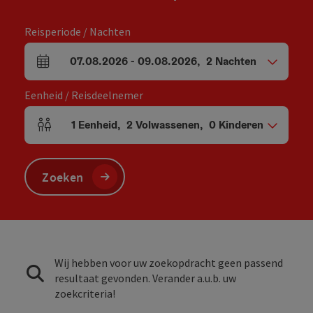
Reisperiode / Nachten
07.08.2026
-
09.08.2026
,
2
Nachten
Velden voor aankomst en vertrek
Eenheid / Reisdeelnemer
1
Eenheid
,
2
Volwassenen
,
0
Kinderen
Aantal eenheden en persoonsvelden
Zoeken
Wij hebben voor uw zoekopdracht geen passend
resultaat gevonden. Verander a.u.b. uw
zoekcriteria!