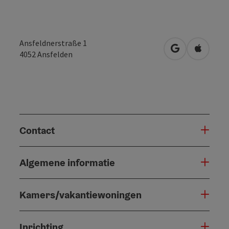
Ansfeldnerstraße 1
Openen in Go
Openen 
4052
Ansfelden
Contact
Algemene informatie
Kamers/vakantiewoningen
Inrichting