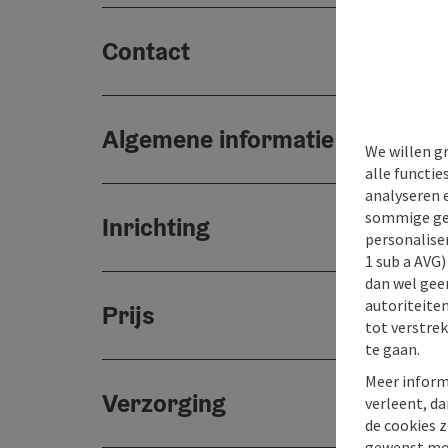
Contact
Algemene informatie
We willen g
alle functie
analyseren 
sommige gev
Inrichting
personaliser
1 sub a AVG
dan wel geen
autoriteiten
Prijs
tot verstre
te gaan.
Meer inform
Verzorging
verleent, da
de cookies z
gewenst mo