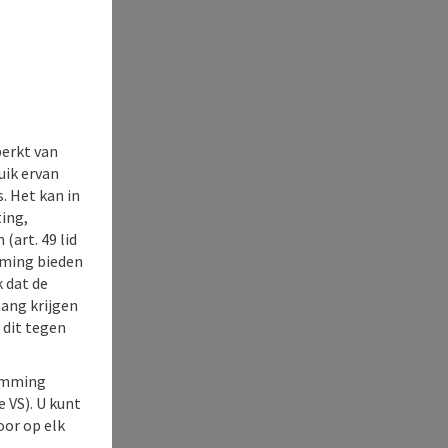
perkt van
uik ervan
. Het kan in
ing,
(art. 49 lid
rming bieden
k dat de
gang krijgen
 dit tegen
temming
e VS). U kunt
oor op elk