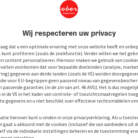
Wij respecteren uw privacy
raag dat u een optimale ervaring met onze website heeft en onbe
s kunt profiteren (zoals de zoekfunctie). Verder willen we het gebr
en content personaliseren. Hiervoor maken we gebruik van cookies
allen voorkomen dat voor bepaalde doeleinden (analyse, market
ing) gegevens aan derde landen (zoals de VS) worden doorgegeven 
) die voor EU-begrippen geen passend niveau van gegevensbesche
 passende garanties (in de zin van art. 46 AVG). Het is dus mogelij
 in de VS in het kader van controle- of toezichtsmaatregelen toe
kte gegevens en u niet beschikt over effectieve rechtsmiddelen om
atie hierover kunt u vinden in onze privacyverklaring. Als u toes
n gaat u akkoord met de cookies (inclusief die van aanbieders uit d
elf via de individuele instellingen beheren en de toestemming erv
ment intrekken.