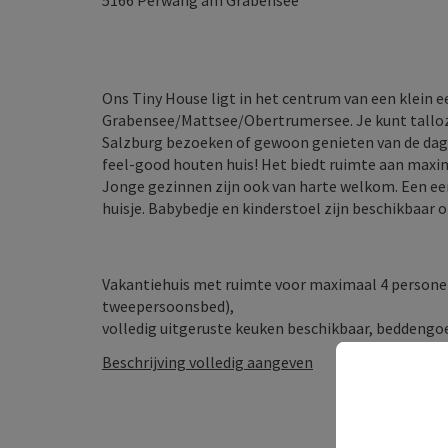
5166
Perwang am Grabensee
Ons Tiny House ligt in het centrum van een klein
Grabensee/Mattsee/Obertrumersee. Je kunt talloze
Salzburg bezoeken of gewoon genieten van de dag 
feel-good houten huis! Het biedt ruimte aan maxim
Jonge gezinnen zijn ook van harte welkom. Een eers
huisje. Babybedje en kinderstoel zijn beschikbaar 
Vakantiehuis met ruimte voor maximaal 4 persone
tweepersoonsbed),
volledig uitgeruste keuken beschikbaar, beddengoed
Beschrijving volledig aangeven