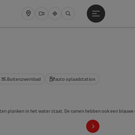
Startmenu openen
Map
Webcams
Upperguide
Zoeken
Buitenzwembad
auto oplaadstation
nächstes Element