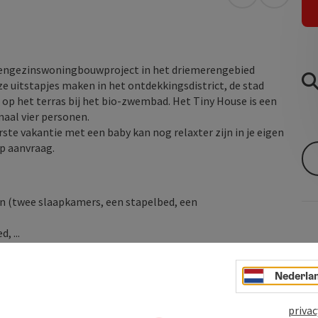
Openen in Go
Openen 
 eengezinswoningbouwproject in het driemerengebied
 uitstapjes maken in het ontdekkingsdistrict, de stad
op het terras bij het bio-zwembad. Het Tiny House is een
aal vier personen.
te vakantie met een baby kan nog relaxter zijn in je eigen
op aanvraag.
n (twee slaapkamers, een stapelbed, een
, ...
Nederla
privac