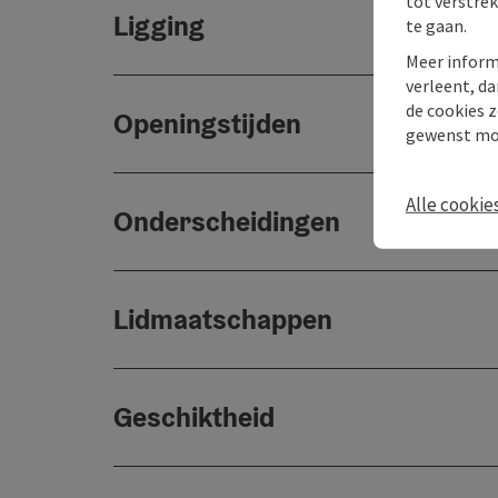
tot verstre
Ligging
te gaan.
Meer inform
verleent, da
de cookies z
Openingstijden
gewenst mo
Alle cookie
Onderscheidingen
Lidmaatschappen
Geschiktheid