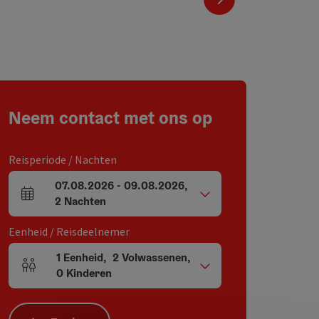
Neem contact met ons op
Reisperiode / Nachten
07.08.2026
-
09.08.2026
,
Velden voor aankomst en vertrek
2
Nachten
Eenheid / Reisdeelnemer
1
Eenheid
,
2
Volwassenen
,
Aantal eenheden en persoonsvelden
0
Kinderen