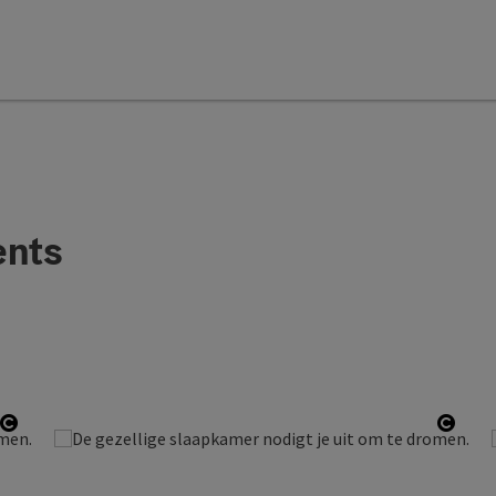
ents
Start Copyright
Start