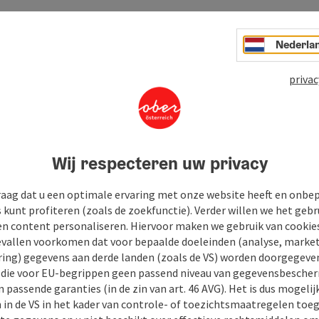
Nederla
privac
Wij respecteren uw privacy
raag dat u een optimale ervaring met onze website heeft en onbe
s kunt profiteren (zoals de zoekfunctie). Verder willen we het gebr
en content personaliseren. Hiervoor maken we gebruik van cookies
allen voorkomen dat voor bepaalde doeleinden (analyse, market
ing) gegevens aan derde landen (zoals de VS) worden doorgegeven 
) die voor EU-begrippen geen passend niveau van gegevensbesche
 passende garanties (in de zin van art. 46 AVG). Het is dus mogelij
 in de VS in het kader van controle- of toezichtsmaatregelen toe