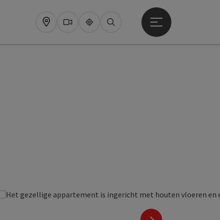
Startmenu openen
Map
Webcams
Upperguide
Zoeken
 Copyright
nächstes Element