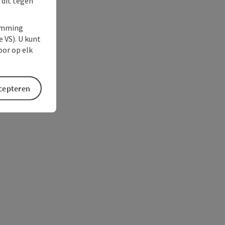
 dit tegen
temming
e VS). U kunt
oor op elk
ccepteren