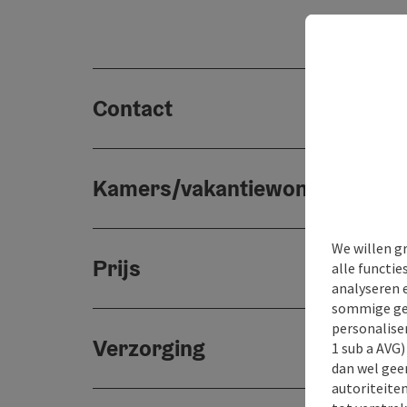
Contact
Kamers/vakantiewoningen
We willen g
Prijs
alle functie
analyseren 
sommige gev
personaliser
Verzorging
1 sub a AVG
dan wel geen
autoriteiten