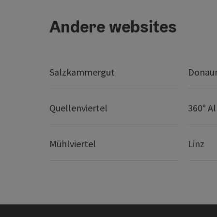
Andere websites
Salzkammergut
Donaur
Quellenviertel
360° A
Mühlviertel
Linz