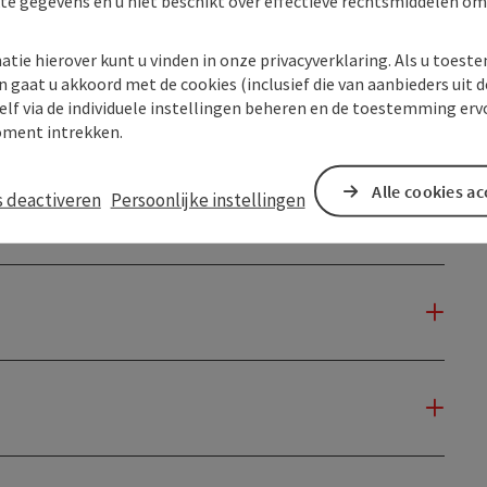
kte gegevens en u niet beschikt over effectieve rechtsmiddelen om
atie hierover kunt u vinden in onze privacyverklaring. Als u toes
n gaat u akkoord met de cookies (inclusief die van aanbieders uit d
elf via de individuele instellingen beheren en de toestemming erv
ment intrekken.
Alle cookies a
s deactiveren
Persoonlijke instellingen