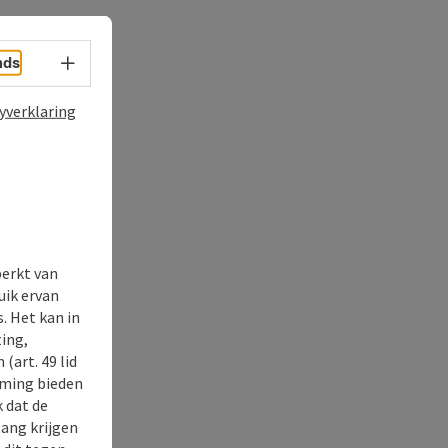
Taalkeuze - menu openen
nds
yverklaring
perkt van
uik ervan
. Het kan in
ing,
(art. 49 lid
rming bieden
k dat de
gang krijgen