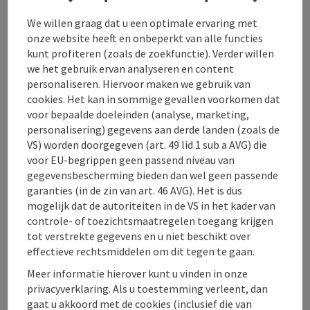
Als speciale attracties willen we graag het
We willen graag dat u een optimale ervaring met
uitzichtplatform "Vijf Vingers" in de avonturenwereld
onze website heeft en onbeperkt van alle functies
Dachstein-Krippenstein of de boottocht naar
kunt profiteren (zoals de zoekfunctie). Verder willen
Hallstatt - met een bezoek aan de oudste zoutmijn
we het gebruik ervan analyseren en content
ter wereld - benadrukken.
personaliseren. Hiervoor maken we gebruik van
cookies. Het kan in sommige gevallen voorkomen dat
Een opsomming van alle zomerattracties zou
voor bepaalde doeleinden (analyse, marketing,
waarschijnlijk het bestek van dit artikel te buiten
personalisering) gegevens aan derde landen (zoals de
gaan.
VS) worden doorgegeven (art. 49 lid 1 sub a AVG) die
voor EU-begrippen geen passend niveau van
Dankzij de gunstige ligging (Bad Goisern am
gegevensbescherming bieden dan wel geen passende
Hallstättersee ligt in het hart van het
garanties (in de zin van art. 46 AVG). Het is dus
Salzkammergut) is ons appartement het ideale
mogelijk dat de autoriteiten in de VS in het kader van
uitgangspunt voor alle ...
controle- of toezichtsmaatregelen toegang krijgen
tot verstrekte gegevens en u niet beschikt over
Beschrijving volledig aangeven
effectieve rechtsmiddelen om dit tegen te gaan.
Meer informatie hierover kunt u vinden in onze
privacyverklaring. Als u toestemming verleent, dan
gaat u akkoord met de cookies (inclusief die van