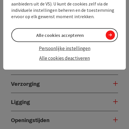
aanbieders uit de VS). U kunt de cookies zelf via de
individuele instellingen beheren en de toestemming
Contact
ervoor op elk gewenst moment intrekken.
Algemene informatie
Alle cookies accepteren
Inrichting
Persoonlijke instellingen
Alle cookies deactiveren
Prijs
Verzorging
Ligging
Openingstijden