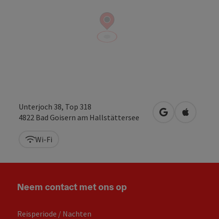
Unterjoch 38, Top 318
Openen in Goo
Openen i
4822
Bad Goisern am Hallstättersee
Wi-Fi
Neem contact met ons op
Reisperiode / Nachten