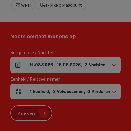
Wi-Fi
e-bike oplaadpunt
Neem contact met ons op
Reisperiode / Nachten
14.08.2026
-
16.08.2026
,
2
Nachten
Velden voor aankomst en vertrek
Eenheid / Reisdeelnemer
1
Eenheid
,
2
Volwassenen
,
0
Kinderen
Aantal eenheden en persoonsvelden
Zoeken