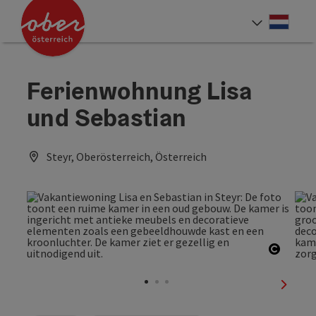
Accesskey
Accesskey
Accesskey
Accesskey
Accesskey
Accesskey
Accesskey
Accesskey
Inhoud
Navigatie
Paginabegin
Contact
Zoek
Impressum
Hoe deze website te gebruiken?
Startpagina
[4]
[0]
[3]
[1]
[5]
[7]
[2]
[6]
Neder
Taalke
Ferienwohnung Lisa
und Sebastian
Steyr, Oberösterreich, Österreich
Start 
nächst