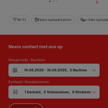
nächst
Wi-Fi
auto oplaadstation
e-bike oplaa
Neem contact met ons op
Reisperiode / Nachten
14.08.2026
-
16.08.2026
,
2
Nachten
Velden voor aankomst en vertrek
Eenheid / Reisdeelnemer
1
Eenheid
,
2
Volwassenen
,
0
Kinderen
Aantal eenheden en persoonsvelden