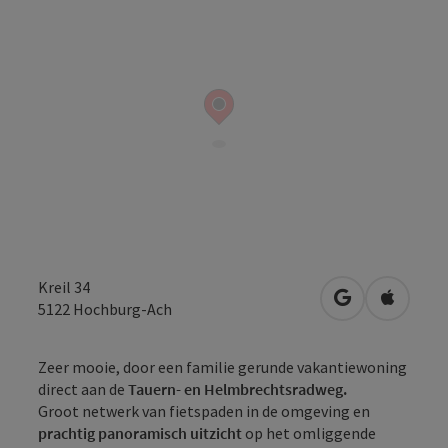
Kreil 34
Openen in Go
Openen 
5122
Hochburg-Ach
Zeer mooie, door een familie gerunde vakantiewoning
direct aan de
Tauern- en Helmbrechtsradweg.
Groot netwerk van fietspaden in de omgeving en
prachtig panoramisch uitzicht
op het omliggende