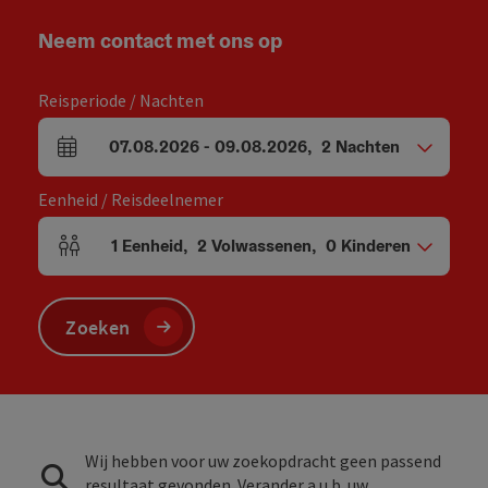
Neem contact met ons op
Reisperiode / Nachten
07.08.2026
-
09.08.2026
,
2
Nachten
Velden voor aankomst en vertrek
Eenheid / Reisdeelnemer
1
Eenheid
,
2
Volwassenen
,
0
Kinderen
Aantal eenheden en persoonsvelden
Zoeken
Wij hebben voor uw zoekopdracht geen passend
resultaat gevonden. Verander a.u.b. uw