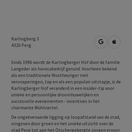
Karlingberg 3
Openen in Go
Openen 
4320
Perg
Sinds 1996 wordt de Karlingberger Hof door de familie
Langeder als horecabedrijf gerund. Voorheen bekend
als een traditionele Mostheuriger met
versnaperingen, tap en als een populair uitstapje, is de
Karlingberger Hof veranderd in een insider-tip voor
unieke en persoonlijke droomhuwelijken en
succesvolle evenementen - incentives in het
charmante Mühlviertel.
De ongeëvenaarde ligging op loopafstand van de stad,
omgeven door groen en het unieke uitzicht over de
stad Perg tot aan het Ötschergebergte zorgen ervoor