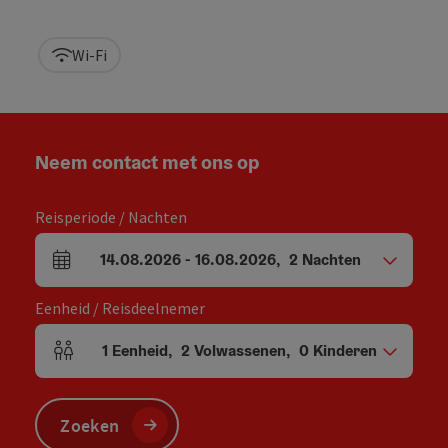
Wi-Fi
Neem contact met ons op
Reisperiode / Nachten
14.08.2026
-
16.08.2026
,
2
Nachten
Velden voor aankomst en vertrek
Eenheid / Reisdeelnemer
1
Eenheid
,
2
Volwassenen
,
0
Kinderen
Aantal eenheden en persoonsvelden
Zoeken