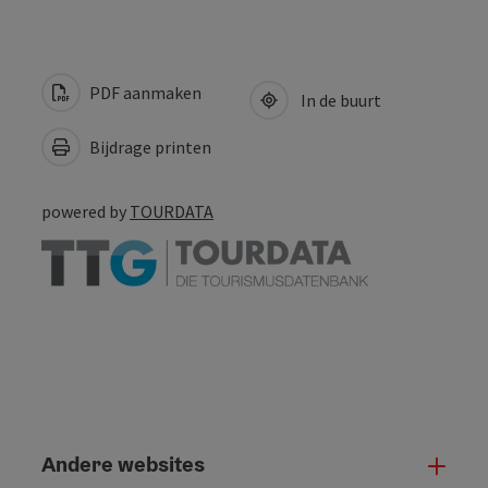
PDF aanmaken
In de buurt
Bijdrage printen
powered by
TOURDATA
Andere websites
And