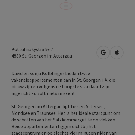
Kottulinskystraße 7
Openen in Go
Openen 
4880
St. Georgen im Attergau
David en Sonja Kölblinger bieden twee
vakantieappartementen aan in St. Georgen i. A. die
nieuw zijn en volgens de hoogste standaard zijn
ingericht - u zult niets missen!
St. Georgen im Attergau ligt tussen Attersee,
Mondsee en Traunsee. Het is het ideale startpunt om
de schatten van het Salzkammergut te ontdekken.
Beide appartementen liggen dichtbij het
stadscentrum en op slechts vier minuten rijden van