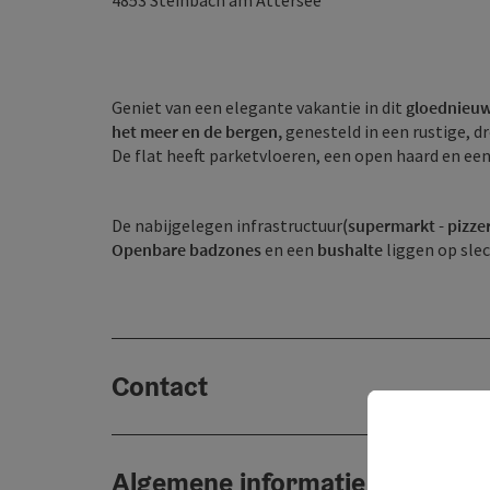
4853
Steinbach am Attersee
Geniet van een elegante vakantie in dit
gloednieu
het meer
en
de bergen,
genesteld in een rustige, 
De flat heeft parketvloeren, een open haard en ee
De nabijgelegen infrastructuur
(supermarkt - pizze
Openbare badzones
en een
bushalte
liggen op sle
Contact
Algemene informatie