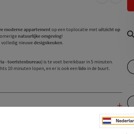
Openen in Go
Openen 
we moderne appartement
op een toplocatie met
uitzicht op
dromerige
natuurlijke omgeving
!
n volledig nieuwe
designkeuken
.
ria - toeristenbureau
) is te voet bereikbaar in 5 minuten.
chts 10 minuten lopen, en er is ook een
lido
in de buurt.
Nederla