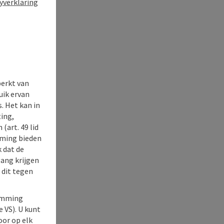
yverklaring
perkt van
uik ervan
. Het kan in
ing,
(art. 49 lid
rming bieden
k dat de
gang krijgen
 dit tegen
temming
e VS). U kunt
oor op elk