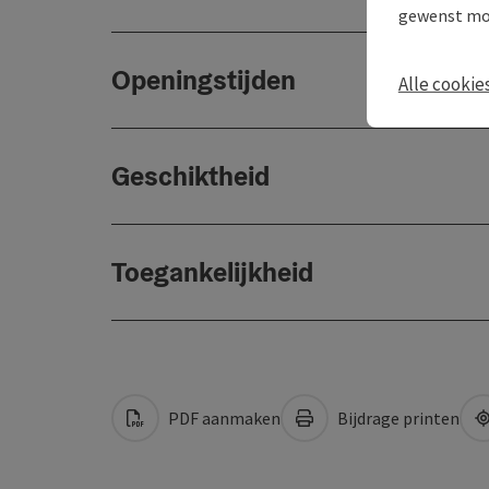
gewenst mo
Openingstijden
Alle cookie
Geschiktheid
Toegankelijkheid
PDF aanmaken
Bijdrage printen