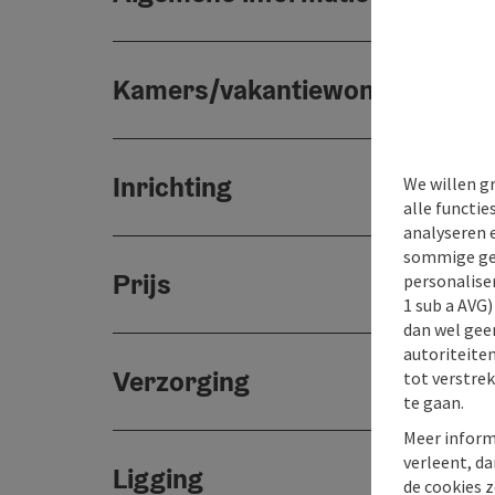
Kamers/vakantiewoningen
Inrichting
We willen g
alle functie
analyseren 
sommige gev
Prijs
personaliser
1 sub a AVG
dan wel geen
autoriteiten
Verzorging
tot verstre
te gaan.
Meer inform
verleent, da
Ligging
de cookies z