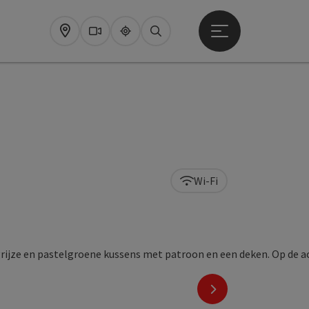
Startmenu openen
Map
Webcams
Upperguide
Zoeken
Wi-Fi
nächstes Element