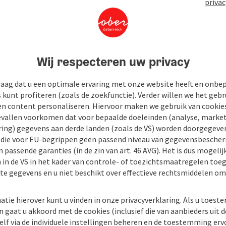
privac
Wij respecteren uw privacy
raag dat u een optimale ervaring met onze website heeft en onbe
s kunt profiteren (zoals de zoekfunctie). Verder willen we het gebr
en content personaliseren. Hiervoor maken we gebruik van cookies
allen voorkomen dat voor bepaalde doeleinden (analyse, market
ing) gegevens aan derde landen (zoals de VS) worden doorgegeven 
) die voor EU-begrippen geen passend niveau van gegevensbesche
 passende garanties (in de zin van art. 46 AVG). Het is dus mogelij
 in de VS in het kader van controle- of toezichtsmaatregelen toe
kte gegevens en u niet beschikt over effectieve rechtsmiddelen om
atie hierover kunt u vinden in onze privacyverklaring. Als u toes
n gaat u akkoord met de cookies (inclusief die van aanbieders uit d
elf via de individuele instellingen beheren en de toestemming erv